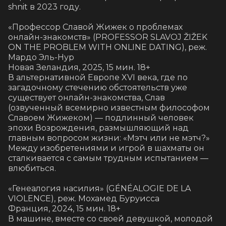
shnit в 2023 году. 

«Профессор Славой Жижек о проблемах 
онлайн-знакомств» (PROFESSOR SLAVOJ ŽIŽEK 
ON THE PROBLEM WITH ONLINE DATING), реж. 
Мардо Эль-Нур

Новая Зеландия, 2025, 15 мин. 18+

В альтернативной Европе XVI века, где по 
загадочному стечению обстоятельств уже 
существует онлайн-знакомства, Слав 
(озвученный всемирно известным философом 
Славоем Жижеком) — подлинный человек 
эпохи Возрождения, размышляющий над 
главным вопросом жизни: «Мэтч или не мэтч?» 
Между изобретениями и игрой в шахматы он 
сталкивается с самым трудным испытанием — 
влюбиться.

«Генеалогия насилия» (GÉNÉALOGIE DE LA 
VIOLENCE), реж. Мохамед Буруисса

Франция, 2024, 15 мин. 18+

В машине, вместе со своей девушкой, молодой 