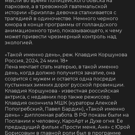
мысли во время полицейского обыска на 
парковке, а в тревожной гватемальской 
истории «Бриэлла» девочка сталкивается с 
трагедией в одиночестве. Немного черного 
юмора в конце программы от голландского 
анимационного трио, показывающего, к чему 
может привести чрезмерный контроль над 
экологией.

«Такой именно день», реж. Клавдия Коршунова

Россия, 2024, 24 мин. 18+

Лена мечтает стать матерью, в такой именно 
день, когда должно получится зачатие, она 
ссорится с мужем и остается одна посреди 
пустынных зимних дорог русской провинции.

Клавдия Коршунова - известная российская 
актриса, с недавних пор также режиссер. 
Клавдия окончила МШК (кураторы Алексей 
Попогребский, Павел Бардин), «Такой именно 
день» - дипломная работа. В РФ показы были на 
Послании к человеку, КароАрт и Духе огня. Ее 
предыдущий фильм «Прости меня, Аня» c Юрой 
Борисовым в главной роли был в программе 