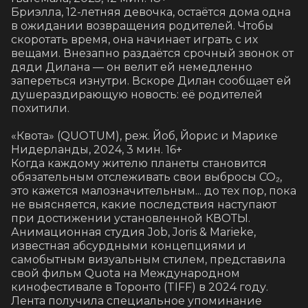
Бриэлла, 12-летняя девочка, остаётся дома одна 
в ожидании возвращения родителей. Чтобы 
скоротать время, она начинает играть с их 
вещами. Внезапно раздаётся срочный звонок от 
дяди Дилана — он велит ей немедленно 
запереться изнутри. Вскоре Дилан сообщает ей 
душераздирающую новость: её родителей 
похитили.

«Квота» (QUOTUM), реж. Йоб, Йорис и Марике

Нидерланды, 2024, 3 мин. 16+

Когда каждому жителю планеты становится 
обязательным отслеживать свои выбросы CO₂, 
это кажется малозначительным... до тех пор, пока 
не выясняется, какие последствия наступают 
при достижении установленной КВОТЫ.

Анимационная студия Job, Joris & Marieke, 
известная абсурдными концепциями и 
самобытным визуальным стилем, представила 
свой фильм Quota на Международном 
кинофестивале в Торонто (TIFF) в 2024 году. 
Лента получила специальное упоминание 