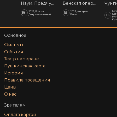
Наум. Предчувствия
Венская опера: Времена года
1994
2025, Россия
2022, Австрия
18
16
+
+
Ком
Документальный
Балет
18
+
Мел
Кр
Основное
Фильмы
События
Театр на экране
Пушкинская карта
История
Правила посещения
Цены
О нас
Зрителям
Оплата картой