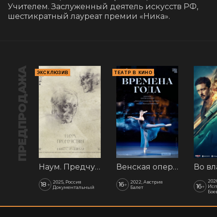
Учителем. Заслуженный деятель искусств РФ, 
шестикратный лауреат премии «Ника».
ПРЕДПРОДАЖА
ЭКСКЛЮЗИВ
ТЕАТР В КИНО
Наум. Предчувствия
Венская опера: Времена года
202
2025, Россия
2022, Австрия
18
16
+
+
16
+
Исп
Документальный
Балет
Бое