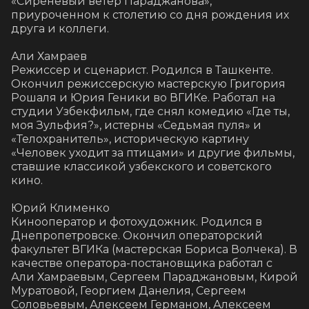
«Сиреневый ветер Параджанова», 
приуроченном к столетию со дня рождения их 
друга и коллеги.

Али Хамраев

Режиссер и сценарист. Родился в Ташкенте. 
Окончил режиссерскую мастерскую Григория 
Рошаля и Юрия Геники во ВГИКе. Работал на 
студии Узбекфильм, где снял комедию «Где ты, 
моя Зульфия?», истерны «Седьмая пуля» и 
«Телохранитель», историческую картину 
«Человек уходит за птицами» и другие фильмы, 
ставшие классикой узбекского и советского 
кино.

Юрий Клименко

Кинооператор и фотохудожник. Родился в 
Днепропетровске. Окончил операторский 
факультет ВГИКа (мастерская Бориса Волчека). В 
качестве оператора-постановщика работал с 
Али Хамраевым, Сергеем Параджановым, Кирой 
Муратовой, Георгием Данелия, Сергеем 
Соловьевым, Алексеем Германом, Алексеем 