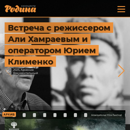
Встреча с режиссером
Али Хамраевым и
оператором Юрием
Клименко
2025, Армения
16
+
Документальный
АРХИВ