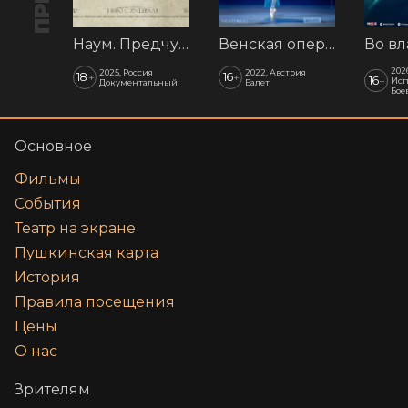
Наум. Предчувствия
Венская опера: Времена года
202
2025, Россия
2022, Австрия
18
16
+
+
16
+
Исп
Документальный
Балет
Бое
Основное
Фильмы
События
Театр на экране
Пушкинская карта
История
Правила посещения
Цены
О нас
Зрителям