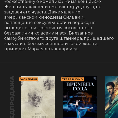
«божественную комедию» Рима конца 50-х. 
Женщины как тени сменяют друг друга, не 
задевая его чувств. Даже явление 
американской кинодивы Сильвии, 
воплощения сексуальности и порока, не 
выводит его из состояния абсолютного 
безразличия ко всему и вся. Внезапное 
самоубийство его друга Штайнера, пришедшего 
к мысли о бессмысленности такой жизни, 
приводит Марчелло к катарсису..
ПРЕДПРОДАЖА
ЭКСКЛЮЗИВ
ТЕАТР В КИНО