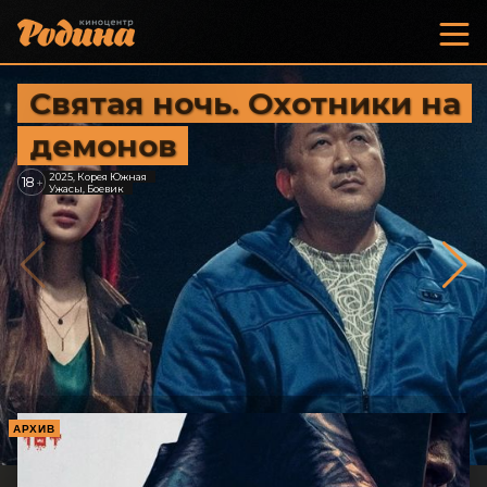
Святая ночь. Охотники на
демонов
2025, Корея Южная
18
+
Ужасы, Боевик
АРХИВ