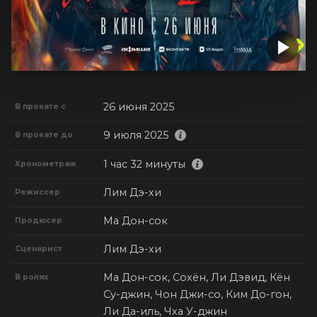
26 июня 2025
В прокате с
9 июля 2025
В прокате до
1 час 32 минуты
Хронометраж
Лим Дэ-хи
Режиссер
Ма Дон-сок
Продюсер
Лим Дэ-хи
Сценарист
Ма Дон-сок, Сохён, Ли Дэвид, Кён
В ролях
Су-джин, Чон Джи-со, Ким До-гон,
Ли Да-иль, Чха У-джин