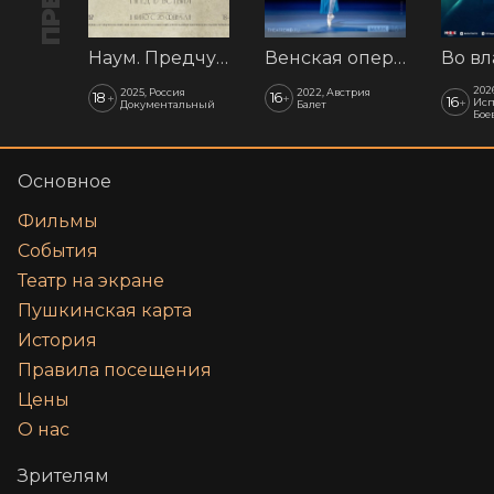
Наум. Предчувствия
Венская опера: Времена года
202
2025, Россия
2022, Австрия
18
16
+
+
16
+
Исп
Документальный
Балет
Бое
Основное
Фильмы
События
Театр на экране
Пушкинская карта
История
Правила посещения
Цены
О нас
Зрителям