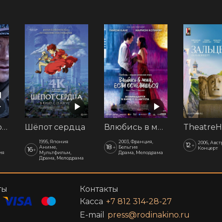
Последний рубеж
Шёпот сердца
Влюбись в меня, если осмелишься
1995, Япония
2003, Франция,
2006, Авс
12
+
18
+
Аниме,
Бельгия
Концерт
16
+
ия
Мультфильм,
Драма, Мелодрама
Драма, Мелодрама
ты
Контакты
Касса
+7 812 314-28-27
E-mail
press@rodinakino.ru