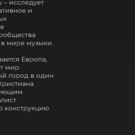
 – исследует 
тивное и 
х 
е 
ообщества 
 мире музыки.

ается Европа, 
т мир 
 город в один 
ристиана 
гующим 
лист 
ю конструкцию 