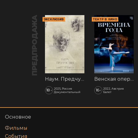
ПРЕДПРОДАЖА
ЭКСКЛЮЗИВ
ТЕАТР В КИНО
Наум. Предчувствия
Венская опера: Времена года
2025, Россия
2022, Австрия
18
16
+
+
Документальный
Балет
Основное
Фильмы
События