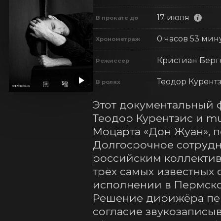
17 июля
В прокате до
0 часов 53 мин
Хронометраж
Кристиан Берг
Режиссер
Теодор Курент
В ролях
Этот документальный ф
Теодор Курентзис и mu
Моцарта «Дон Жуан», 
Долгосрочное сотрудни
российским коллективо
трёх самых известных
исполнении в Пермском
Решение дирижёра пер
согласие звукозаписыв