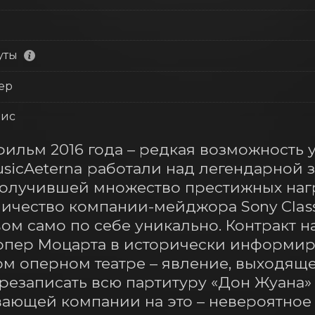
уты
ер
зис
ильм 2016 года – редкая возможность ув
sicAeterna работали над легендарной 
получившей множество престижных нагр
чество компании-мейджора Sony Classic
м само по себе уникально. Контракт на 
 опер Моцарта в исторически информир
 оперном театре – явление, выходящее
езаписать всю партитуру «Дон Жуана» 
ающей компании на это – невероятное 