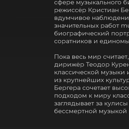
сфере музыкального би
режиссёр Кристиан Бер
вдумчивое наблюдение
значительных работ mu
биографический портре
соратников и единомы
Пока весь мир считает, 
дирижёр Теодор Курент
классической музыки 
из крупнейших культу
Бергера сочетает выс
подходом к миру класс
заглядывает за кулисы
бессмертной музыкой 