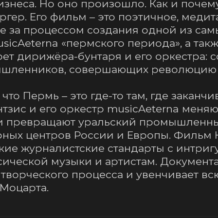
знеса. Но оно произошло. Как и почему
гер. Его фильм – это поэтичное, медита
 за процессом создания одной из самы
sicAeterna «пермского периода», а такж
т дирижёра-бунтаря и его оркестра: с
шленников, совершающих революцию в
что Пермь – это где-то там, где заканчив
зис и его оркестр musicAeterna меняю
и превращают уральский промышленный
рных центров России и Европы. Фильм К
окие журналистские стандарты с интри
ической музыки и артистам. Документа
 творческого процесса и увенчивает вс
Моцарта.