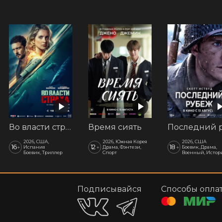
Во власти страха
Время сиять
2026, США,
2026, Южная Корея
2026, США
16
12
18
+
+
+
Испания
Драма, Фэнтези,
Боевик, Драма,
Боевик, Триллер
Спорт
Военный, Истор
Подписывайся
Способы опла