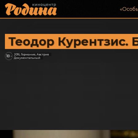
«‎Особ
Теодор Курентзис. 
2016, Германия, Австрия
18
+
Документальный