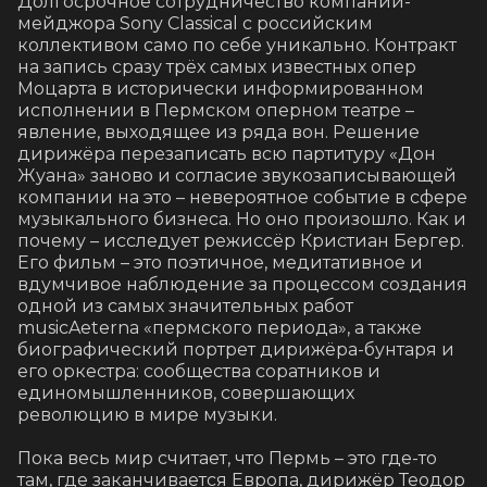
Долгосрочное сотрудничество компании-
мейджора Sony Classical с российским 
коллективом само по себе уникально. Контракт 
на запись сразу трёх самых известных опер 
Моцарта в исторически информированном 
исполнении в Пермском оперном театре – 
явление, выходящее из ряда вон. Решение 
дирижёра перезаписать всю партитуру «Дон 
Жуана» заново и согласие звукозаписывающей 
компании на это – невероятное событие в сфере 
музыкального бизнеса. Но оно произошло. Как и 
почему – исследует режиссёр Кристиан Бергер. 
Его фильм – это поэтичное, медитативное и 
вдумчивое наблюдение за процессом создания 
одной из самых значительных работ 
musicAeterna «пермского периода», а также 
биографический портрет дирижёра-бунтаря и 
его оркестра: сообщества соратников и 
единомышленников, совершающих 
революцию в мире музыки.

Пока весь мир считает, что Пермь – это где-то 
там, где заканчивается Европа, дирижёр Теодор 