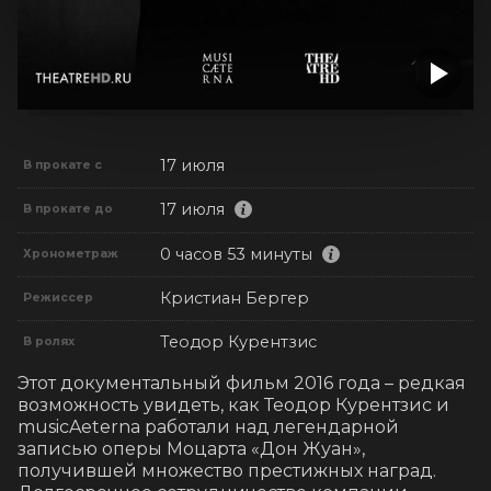
17 июля
В прокате с
17 июля
В прокате до
0 часов 53 минуты
Хронометраж
Кристиан Бергер
Режиссер
Теодор Курентзис
В ролях
Этот документальный фильм 2016 года – редкая 
возможность увидеть, как Теодор Курентзис и 
musicAeterna работали над легендарной 
записью оперы Моцарта «Дон Жуан», 
получившей множество престижных наград. 