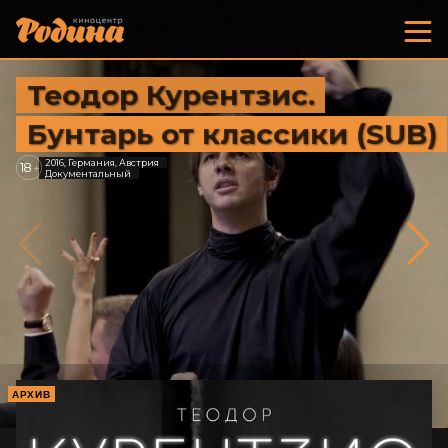
Теодор Курентзис.
Бунтарь от классики (SUB)
2016, Германия, Австрия
18
+
Документальный
АРХИВ