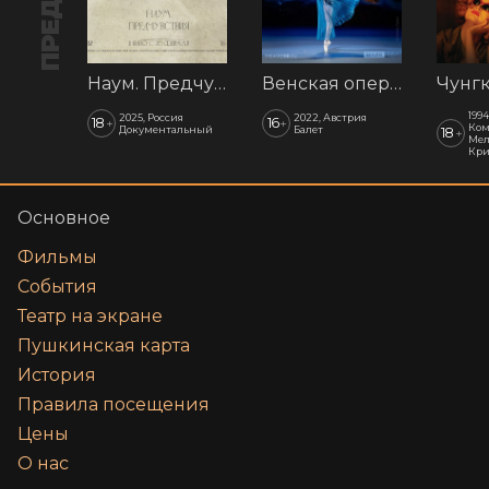
Наум. Предчувствия
Венская опера: Времена года
1994
2025, Россия
2022, Австрия
18
16
+
+
Ком
Документальный
Балет
18
+
Мел
Кр
Основное
Фильмы
События
Театр на экране
Пушкинская карта
История
Правила посещения
Цены
О нас