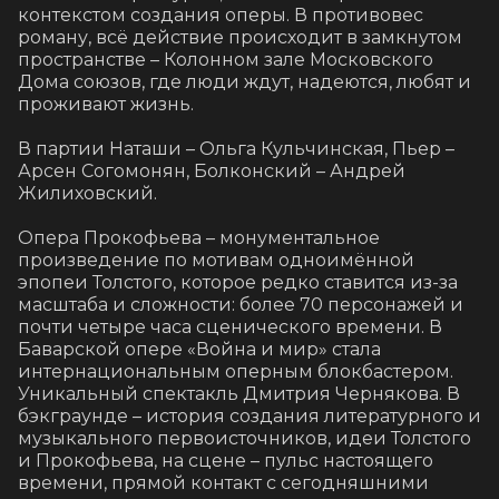
контекстом создания оперы. В противовес 
роману, всё действие происходит в замкнутом 
пространстве – Колонном зале Московского 
Дома союзов, где люди ждут, надеются, любят и 
проживают жизнь.

В партии Наташи – Ольга Кульчинская, Пьер – 
Арсен Согомонян, Болконский – Андрей 
Жилиховский.

Опера Прокофьева – монументальное 
произведение по мотивам одноимённой 
эпопеи Толстого, которое редко ставится из-за 
масштаба и сложности: более 70 персонажей и 
почти четыре часа сценического времени. В 
Баварской опере «Война и мир» стала 
интернациональным оперным блокбастером. 

Уникальный спектакль Дмитрия Чернякова. В 
бэкграунде – история создания литературного и 
музыкального первоисточников, идеи Толстого 
и Прокофьева, на сцене – пульс настоящего 
времени, прямой контакт с сегодняшними 