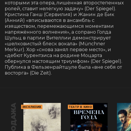
которыми эта опера, лишённая второстепенных 
ролей, ставит нелёгкую задачу» (Der Spiegel). 
Кристина Ганш (Сервилия) и Жанин де Бик 
(Анний) «вписываются в ансамбль с 
изяществом, перемежающимся моментами 
напряжённого волнения», а сопрано Голда 
Шульц в партии Вителлии демонстрирует 
«шелковистый блеск вокала» (Münchner 
Merkur). Хор «снова занял первое место», и 
«дебют Курентзиса на родине Моцарта 
обернулся настоящим триумфом» (Der Spiegel). 
Публика в Фельзенрайтшуле была «вне себя от 
восторга» (Die Zeit).
ЭКСКЛЮЗИВ
ТЕАТР В КИНО