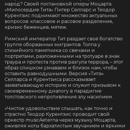
народ? Своей постановкой оперы Моцарта 
«Милосердие Тита» Питер Селларс и Теодор 
Курентзис поднимают множество актуальных 
вопросов: классовое и расовое разделение, 
кризис беженцев, мятеж.

Римский император Тит раздает своё богатство 
группе оборванных мигрантов. Толпа у 
стихийного памятника со свечами и 
портретами, разложенными на тротуаре в знак 
траура и протеста против разгула террора, – этот 
образ слишком узнаваем и близок нам, чтобы 
оставить равнодушными. Версия «Тита» 
Селларса и Курентзиса рассказывает 
захватывающую историю и служит призывом к 
своевременному диалогу в парадигме 
толстовского непротивления злу насилием.

«Чистое удовольствие слышать, как точно и 
страстно Теодор Курентзис проводит свой 
оркестр musicAeterna через музыку Моцарта, 
оживляя ноты бархатистым звучанием и яркими 