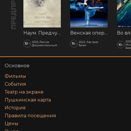
ПРЕДПРОДАЖА
Наум. Предчувствия
Венская опера: Времена года
202
2025, Россия
2022, Австрия
18
16
+
+
16
+
Исп
Документальный
Балет
Бое
Основное
Фильмы
События
Театр на экране
Пушкинская карта
История
Правила посещения
Цены