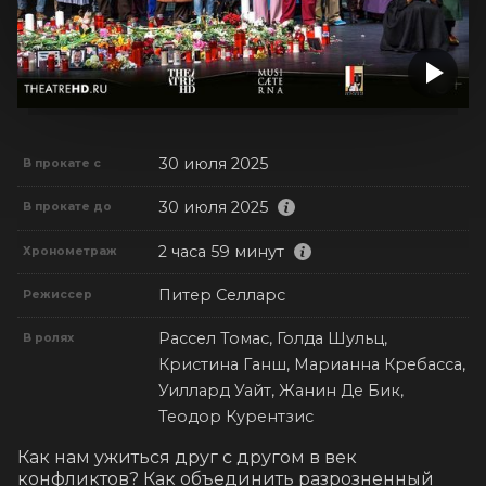
30 июля 2025
В прокате с
30 июля 2025
В прокате до
2 часа 59 минут
Хронометраж
Питер Селларс
Режиссер
Рассел Томас, Голда Шульц,
В ролях
Кристина Ганш, Марианна Кребасса,
Уиллард Уайт, Жанин Де Бик,
Теодор Курентзис
Как нам ужиться друг с другом в век 
конфликтов? Как объединить разрозненный 