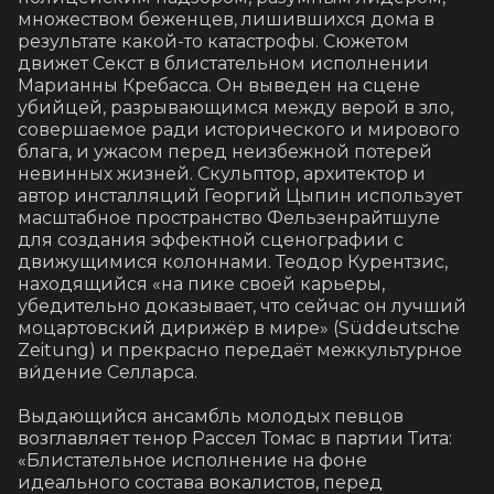
множеством беженцев, лишившихся дома в 
результате какой-то катастрофы. Сюжетом 
движет Секст в блистательном исполнении 
Марианны Кребасса. Он выведен на сцене 
убийцей, разрывающимся между верой в зло, 
совершаемое ради исторического и мирового 
блага, и ужасом перед неизбежной потерей 
невинных жизней. Скульптор, архитектор и 
автор инсталляций Георгий Цыпин использует 
масштабное пространство Фельзенрайтшуле 
для создания эффектной сценографии с 
движущимися колоннами. Теодор Курентзис, 
находящийся «на пике своей карьеры, 
убедительно доказывает, что сейчас он лучший 
моцартовский дирижёр в мире» (Süddeutsche 
Zeitung) и прекрасно передаёт межкультурное 
ви́дение Селларса.

Выдающийся ансамбль молодых певцов 
возглавляет тенор Рассел Томас в партии Тита: 
«Блистательное исполнение на фоне 
идеального состава вокалистов, перед 