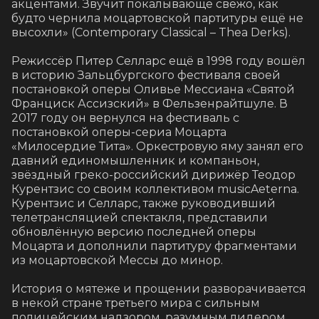
акцентами. Звучит покалывающе свежо, как 
будто чернила моцартовской партитуры ещё не 
высохли» (Contemporary Classical – Thea Derks).

Режиссёр Питер Селларс ещё в 1998 году вошёл 
в историю Зальцбургского фестиваля своей 
постановкой оперы Оливье Мессиана «Святой 
Франциск Ассизский» в Фельзенрайтшуле. В 
2017 году он вернулся на фестиваль с 
постановкой оперы-сериа Моцарта 
«Милосердие Тита». Оркестровую яму занял его 
давний единомышленник и компаньон, 
звёздный греко-российский дирижёр Теодор 
Курентзис со своим коллективом musicAeterna. 
Курентзис и Селларс, также руководивший 
телетрансляцией спектакля, представили 
обновлённую версию последней оперы 
Моцарта и дополнили партитуру фрагментами 
из моцартовской Мессы до минор.

История о мятеже и прощении разворачивается 
в некой стране третьего мира с сильным 
полицейским надзором, разумным лидером, 