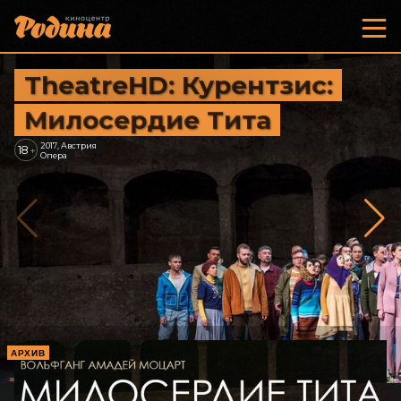
TheatreHD: Курентзис:
Милосердие Тита
2017, Австрия
18
+
Опера
АРХИВ