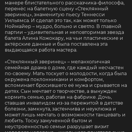
манере блистательного рассказчика-философа, 
перенёс на балетную сцену «Стеклянный 
зверинец», знаменитую пьесу Теннесси 
Уильямса. И сделал это так, как может только 
Ноймайер – мудро, больно и светло. В главной 
партии – удивительная и неповторимая звезда 
балета Алина Кожокару, на чьи пластические и 
актёрские данные и была поставлена эта 
выдающаяся работа мастера.

«Стеклянный зверинец» – меланхоличная 
семейная драма о доме, где каждый несчастен 
по-своему. Мать тоскует о молодости, когда была 
окружена поклонниками и комфортом, 
вспоминает бросившего её мужа и срывается на 
детях. Сын мечтает о творчестве, а вынужден 
кормить семью, работая на фабрике. Дочь, 
ставшая инвалидом из-за пережитой в детстве 
болезни, замкнута, застенчива и неуклюжа и 
может лишь мечтать о возможности танцевать и 
любить. Тоску замученной бытом и 
неустроенностью семьи разрушает визит 