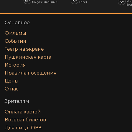
18
16
+
+
16
+
Исп
Документальный
Балет
Бое
Основное
Фильмы
События
Театр на экране
Пушкинская карта
История
Правила посещения
Цены
О нас
Зрителям
Оплата картой
Возврат билетов
Для лиц с ОВЗ