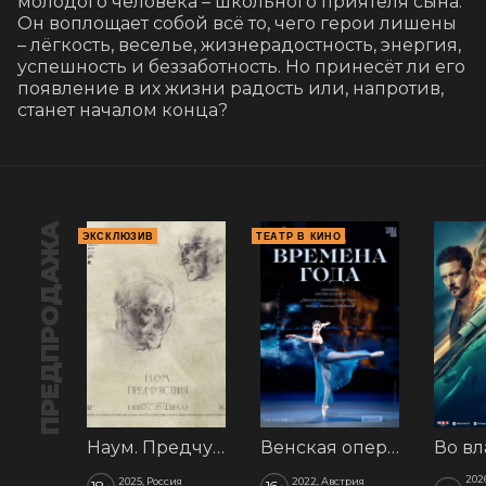
молодого человека – школьного приятеля сына. 
Он воплощает собой всё то, чего герои лишены 
– лёгкость, веселье, жизнерадостность, энергия, 
успешность и беззаботность. Но принесёт ли его 
появление в их жизни радость или, напротив, 
станет началом конца?
ПРЕДПРОДАЖА
ЭКСКЛЮЗИВ
ТЕАТР В КИНО
Наум. Предчувствия
Венская опера: Времена года
202
2025, Россия
2022, Австрия