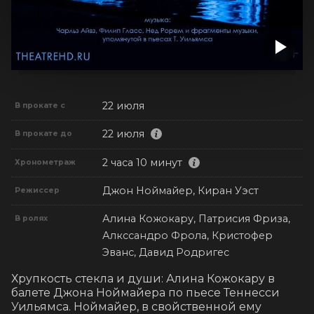
22 июля
В прокате с
22 июля
В прокате до
2 часа 10 минут
Хронометраж
Джон Ноймайер, Киран Уэст
Режиссер
Алина Кожокару, Патрисия Фриза,
В ролях
Алкссандро Фрола, Кристофер
Эванс, Давид Родригес
Хрупкость стекла и души: Алина Кожокару в 
балете Джона Ноймайера по пьесе Теннесси 
Уильямса. Ноймайер, в свойственной ему 