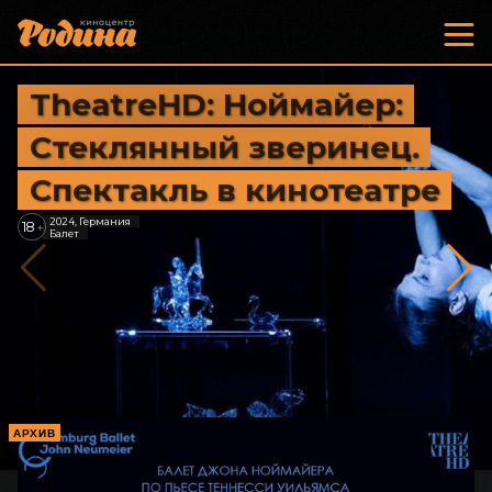
TheatreHD: Ноймайер:
Стеклянный зверинец.
Спектакль в кинотеатре
2024, Германия
18
+
Балет
АРХИВ