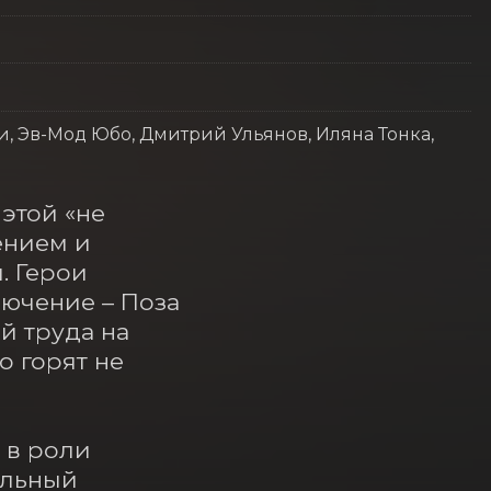
, Эв-Мод Юбо, Дмитрий Ульянов, Иляна Тонка,
той «не 
нием и 
 Герои 
ючение – Поза 
 труда на 
 горят не 
в роли 
льный 