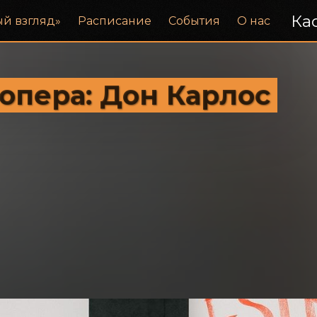
Кас
ый взгляд»
Расписание
События
О нас
 опера: Дон Карлос