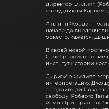
директор Филипп (Робе
сотрудником Карлом (
Филипп Жордан произв
начале до виолончели,
оркестр, кажется, дыши
В своей новой постан
Серебренников помеща
институт истории кост
Дирижёр Филипп Жорда
интерпретацию. Джошу
а Родриго ди Поза в и
свободу. Роберто Таль
Асмик Григорян – дебю