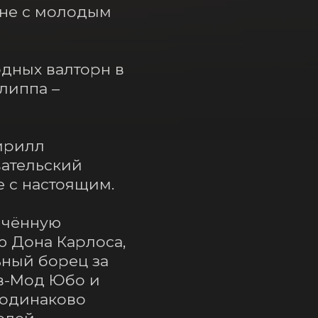
не с молодым 
ных валторн в 
иппа – 
ирилл 
ательский 
 с настоящим.

чённую 
 Дона Карлоса, 
ный борец за 
в-Мод Юбо и 
одинаково 