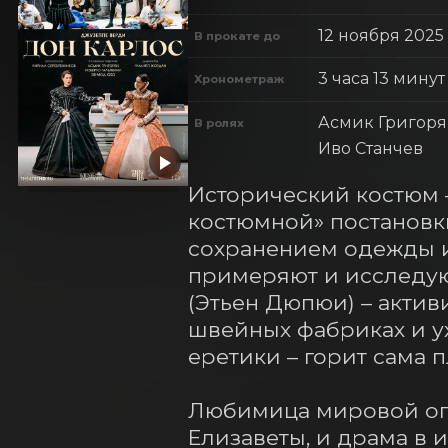
12 ноября 2025
В прокате до
3 часа 13 минут
Хронометраж
Асмик Григорян
В ролях
Иво Станчев
Исторический костюм –
костюмной» постановки
сохранением одежды и
примеряют и исследуют
(Этьен Дюпюи) – актив
швейных фабриках и ух
еретики – горит сама пл
Любимица мировой опе
Елизаветы, и драма в и