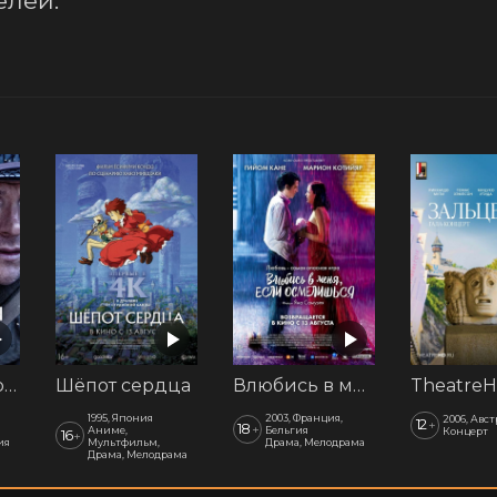
лей. 
Последний рубеж
Шёпот сердца
Влюбись в меня, если осмелишься
1995, Япония
2003, Франция,
2006, Авс
12
+
18
+
Аниме,
Бельгия
Концерт
16
+
ия
Мультфильм,
Драма, Мелодрама
Драма, Мелодрама