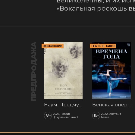
великолепны, и их исп
«Вокальная роскошь вы
ПРЕДПРОДАЖА
ЭКСКЛЮЗИВ
ТЕАТР В КИНО
Наум. Предчувствия
Венская опера: Времена года
2025, Россия
2022, Австрия
18
16
+
+
Документальный
Балет