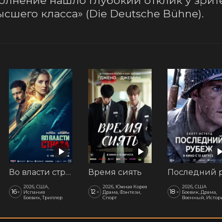
олнение нашло глубокий отклик у зрите
сшего класса» (Die Deutsche Bühne).
Во власти страха
Время сиять
2026, США,
2026, Южная Корея
2026, США
16
12
18
+
+
+
Испания
Драма, Фэнтези,
Боевик, Драма,
Боевик, Триллер
Спорт
Военный, Истор