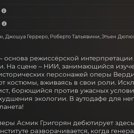
, Джошуа Герреро, Роберто Тальявини, Этьен Дюпюи
 основа режиссёрской интерпретации э
. На сцене – НИИ, занимающийся изуче
сторических персонажей оперы Верди.
 костюмы, вживаясь в свои роли. Искл
ист, борющийся против ужасных условий
удшения экологии. В аутодафе для него
анета!

ры Асмик Григорян дебютирует здесь 
нституте разворачивается, когда генера