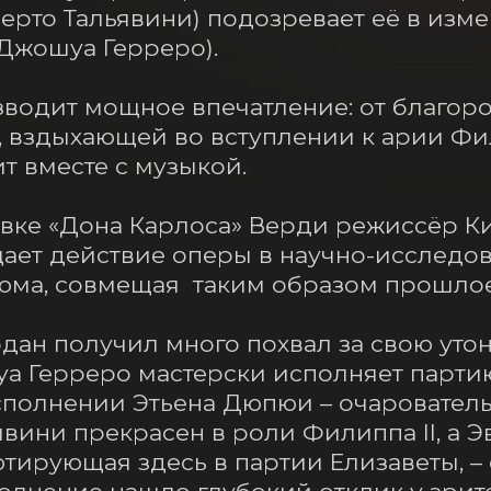
рто Тальявини) подозревает её в изме
Джошуа Герреро).

одит мощное впечатление: от благород
 вздыхающей во вступлении к арии Фил
т вместе с музыкой.

овке «Дона Карлоса» Верди режиссёр К
ет действие оперы в научно-исследов
юма, совмещая  таким образом прошлое
н получил много похвал за свою утон
а Герреро мастерски исполняет партию
сполнении Этьена Дюпюи – очарователь
явини прекрасен в роли Филиппа II, а Э
тирующая здесь в партии Елизаветы, – 