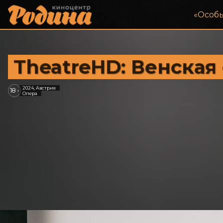
«‎Особ
TheatreHD: Венская
2024, Австрия
18
+
Опера