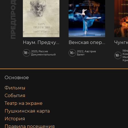
ПРЕДПРОДАЖА
Наум. Предчувствия
Венская опера: Времена года
1994
2025, Россия
2022, Австрия
18
16
+
+
Ком
Документальный
Балет
18
+
Мел
Кр
Основное
Фильмы
События
Театр на экране
Пушкинская карта
История
Правила посещения