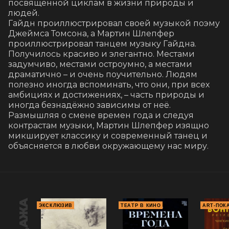
посвящённой циклам в жизни природы и 
людей.

Гайдн проиллюстрировал своей музыкой поэму 
Джеймса Томсона, а Мартин Шлепфер 
проиллюстрировал танцем музыку Гайдна. 
Получилось красиво и элегантно. Местами 
задумчиво, местами остроумно, а местами 
драматично – и очень поучительно. Людям 
полезно иногда вспоминать, что они, при всех 
амбициях и достижениях, – часть природы и 
иногда безнадёжно зависимы от неё.

Размышляя о смене времен года и следуя 
контрастам музыки, Мартин Шлепфер изящно 
микширует классику и современный танец и 
объясняется в любви окружающему нас миру.
ЭКСКЛЮЗИВ
ТЕАТР В КИНО
ART-ПОК