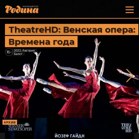
TheatreHD: Венская опера:
Времена года
2022, Австрия
16
+
Балет
АРХИВ