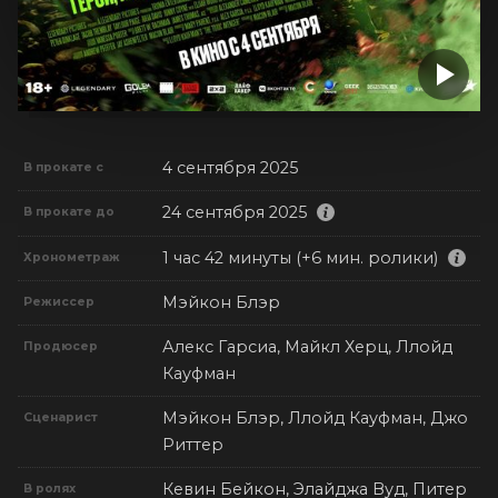
4 сентября 2025
В прокате с
24 сентября 2025
В прокате до
1 час 42 минуты (+6 мин. ролики)
Хронометраж
Мэйкон Блэр
Режиссер
Алекс Гарсиа, Майкл Херц, Ллойд
Продюсер
Кауфман
Мэйкон Блэр, Ллойд Кауфман, Джо
Сценарист
Риттер
Кевин Бейкон, Элайджа Вуд, Питер
В ролях