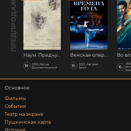
ПРЕДПРОДАЖА
Наум. Предчувствия
Венская опера: Времена года
202
2025, Россия
2022, Австрия
18
16
+
+
16
+
Исп
Документальный
Балет
Бое
Основное
Фильмы
События
Театр на экране
Пушкинская карта
История