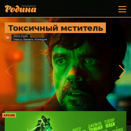
Токсичный мститель
2023, США
18
+
Ужасы, Боевик, Комедия
АРХИВ