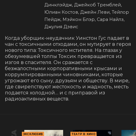
Динклэйдж, Джейкоб Тремблей,
Юлиан Костов, Джейн Леви, Тейлор
Пейдж, Мэйкон Блэр, Сара Найлз,
Джулия Дэвис
Когда уборщик-неудачник Уинстон Гус падает в 
чан с токсичными отходами, он мутирует в героя 
нового типа: Токсичного мстителя. На глазах у 
обезумевшей толпы Токсик превращается из 
изгоя в спасителя. Он сражается с 
безжалостными корпоративными крысами и 
коррумпированными чиновниками, которые 
угрожают его сыну, друзьям и обществу. В мире, 
где свирепствуют жестокость и жадность, месть 
подается холодной… и с приправой из 
радиоактивных веществ.
ЭКСКЛЮЗИВ
ТЕАТР В КИНО