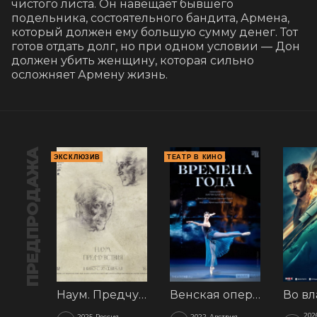
чистого листа. Он навещает бывшего 
подельника, состоятельного бандита, Армена, 
который должен ему большую сумму денег. Тот 
готов отдать долг, но при одном условии — Дон 
должен убить женщину, которая сильно 
осложняет Армену жизнь.
ПРЕДПРОДАЖА
ЭКСКЛЮЗИВ
ТЕАТР В КИНО
Наум. Предчувствия
Венская опера: Времена года
202
2025, Россия
2022, Австрия