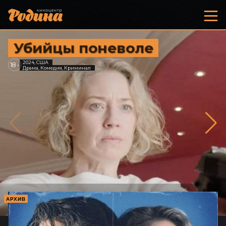
Убийцы поневоле
2024, США
18
+
Драма, Комедия, Криминал
АРХИВ