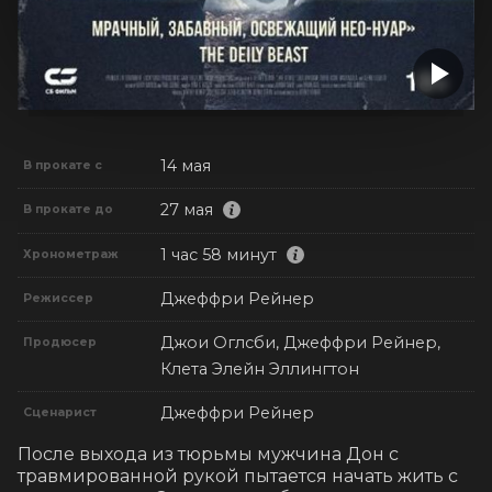
14 мая
В прокате с
27 мая
В прокате до
1 час 58 минут
Хронометраж
Джеффри Рейнер
Режиссер
Джои Оглсби, Джеффри Рейнер,
Продюсер
Клета Элейн Эллингтон
Джеффри Рейнер
Сценарист
После выхода из тюрьмы мужчина Дон с 
травмированной рукой пытается начать жить с 