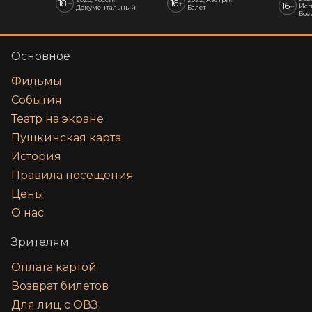
18
16
+
+
16
+
Исп
Документальный
Балет
Бое
Основное
Фильмы
События
Театр на экране
Пушкинская карта
История
Правила посещения
Цены
О нас
Зрителям
Оплата картой
Возврат билетов
Для лиц с ОВЗ