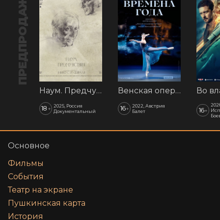
ПРЕДПРОДАЖА
Наум. Предчувствия
Венская опера: Времена года
202
2025, Россия
2022, Австрия
18
16
+
+
16
+
Исп
Документальный
Балет
Бое
Основное
Фильмы
События
Театр на экране
Пушкинская карта
История