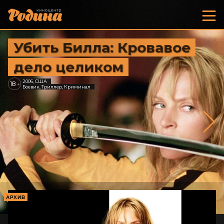
Убить Билла: Кровавое
дело целиком
2006, США
18
+
Боевик, Триллер, Криминал
АРХИВ