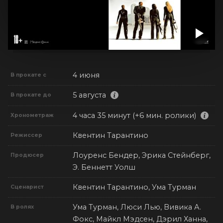
4 июня
В прокате с
5 августа
В прокате до
4 часа 35 минут (+6 мин. ролики)
Хронометраж
Квентин Тарантино
Режиссер
Лоуренс Бендер, Эрика Стейнберг,
Продюсер
Э. Беннетт Уолш
Квентин Тарантино, Ума Турман
Сценарист
Ума Турман, Люси Лью, Вивика А.
В ролях
Фокс, Майкл Мэдсен, Дэрил Ханна,