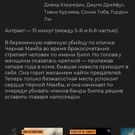
Дэвид Кэрредин, Джули Дрейфус,
Тиаки Курияма, Сонни Тиба, Гордон
Лю
Антракт — 15 минут (между 5-й и 6-й частью).

В беременную наёмную убийцу по кличке 
Чёрная Мамба во время бракосочетания 
стреляет человек по имени Билл. Но голова у 
женщины оказалась крепкой — пролежав 
четыре года в коме, бывшая невеста приходит в 
себя. Она горит желанием найти предателей. 
Теперь только безжалостная месть успокоит 
сердце Чёрной Мамбы, и она начинает по 
очереди убивать членов банды Билла, решив 
оставить главаря напоследок.
ЭКСКЛЮЗИВ
ТЕАТР В КИНО