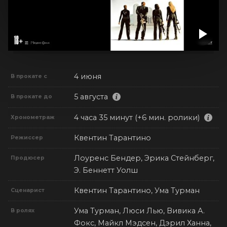
4 июня
В прокате с
5 августа
В прокате до
4 часа 35 минут (+6 мин. ролики)
Хронометраж
Квентин Тарантино
Режиссер
Лоуренс Бендер, Эрика Стейнберг,
Продюсер
Э. Беннетт Уолш
Квентин Тарантино, Ума Турман
Сценарист
Ума Турман, Люси Лью, Вивика А.
В ролях
Фокс, Майкл Мэдсен, Дэрил Ханна,