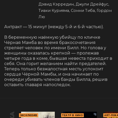
Дэвид Кэрредин, Джули Дрейфус,
Тиаки Курияма, Сонни Тиба, Гордон
Лю
Антракт — 15 минут (между 5-й и 6-й частью).

В беременную наёмную убийцу по кличке 
Чёрная Мамба во время бракосочетания 
стреляет человек по имени Билл. Но голова у 
женщины оказалась крепкой — пролежав 
четыре года в коме, бывшая невеста приходит в 
себя. Она горит желанием найти предателей. 
Теперь только безжалостная месть успокоит 
сердце Чёрной Мамбы, и она начинает по 
очереди убивать членов банды Билла, решив 
оставить главаря напоследок.
ЭКСКЛЮЗИВ
ТЕАТР В КИНО
ART-ПОК