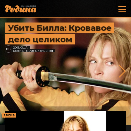
Убить Билла: Кровавое
дело целиком
2006, США
18
+
Боевик, Триллер, Криминал
АРХИВ