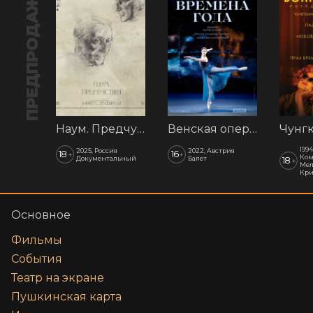
ПРЕДПРОДАЖА
Наум. Предчувствия
Венская опера: Времена года
1994
2025, Россия
2022, Австрия
18
16
+
+
Ком
Документальный
Балет
18
+
Мел
Кр
Основное
Фильмы
События
Театр на экране
Пушкинская карта