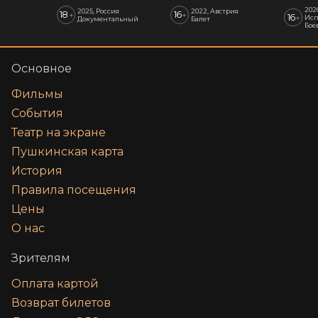
202
2025, Россия
2022, Австрия
18
16
+
+
16
+
Исп
Документальный
Балет
Бое
Основное
Фильмы
События
Театр на экране
Пушкинская карта
История
Правила посещения
Цены
О нас
Зрителям
Оплата картой
Возврат билетов