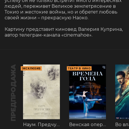
успеху он не только встретит много интересных 
людей, переживет Великое землетрясение в 
Токио и жестокие войны, но и обретет любовь 
своей жизни – прекрасную Наоко.

Картину представит киновед Валерия Куприна, 
автор телеграм-канала «cinemahoe».
ПРЕДПРОДАЖА
ЭКСКЛЮЗИВ
ТЕАТР В КИНО
Наум. Предчувствия
Венская опера: Времена года