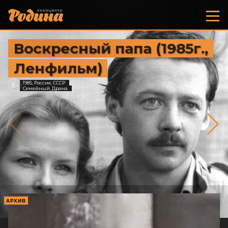
Воскресный папа (1985г.,
Ленфильм)
1985, Россия, СССР
6
+
Семейный, Драма
АРХИВ