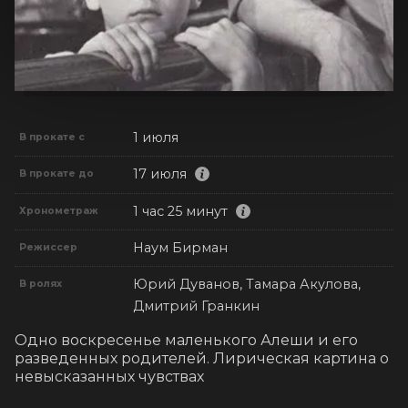
1 июля
В прокате с
17 июля
В прокате до
1 час 25 минут
Хронометраж
Наум Бирман
Режиссер
Юрий Дуванов, Тамара Акулова,
В ролях
Дмитрий Гранкин
Одно воскресенье маленького Алеши и его 
разведенных родителей. Лирическая картина о 
невысказанных чувствах