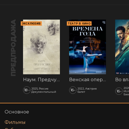
ПРЕДПРОДАЖА
ЭКСКЛЮЗИВ
ТЕАТР В КИНО
Наум. Предчувствия
Венская опера: Времена года
202
2025, Россия
2022, Австрия
18
16
+
+
16
+
Исп
Документальный
Балет
Бое
Основное
Фильмы