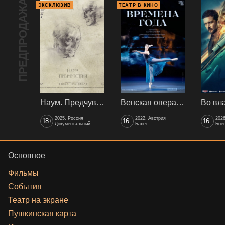
ПРЕДПРОДАЖА
ЭКСКЛЮЗИВ
ТЕАТР В КИНО
Наум. Предчувствия
Венская опера: Времена года
2025, Россия
2022, Австрия
202
18
16
16
+
+
+
Документальный
Балет
Боев
Основное
Фильмы
События
Театр на экране
Пушкинская карта