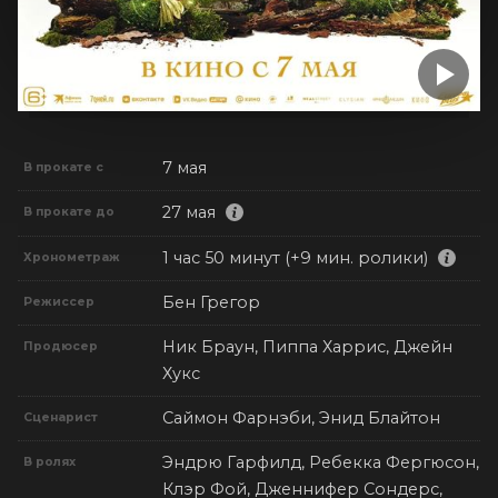
7 мая
В прокате с
27 мая
В прокате до
1 час 50 минут (+9 мин. ролики)
Хронометраж
Бен Грегор
Режиссер
Ник Браун, Пиппа Харрис, Джейн
Продюсер
Хукс
Саймон Фарнэби, Энид Блайтон
Сценарист
Эндрю Гарфилд, Ребекка Фергюсон,
В ролях
Клэр Фой, Дженнифер Сондерс,