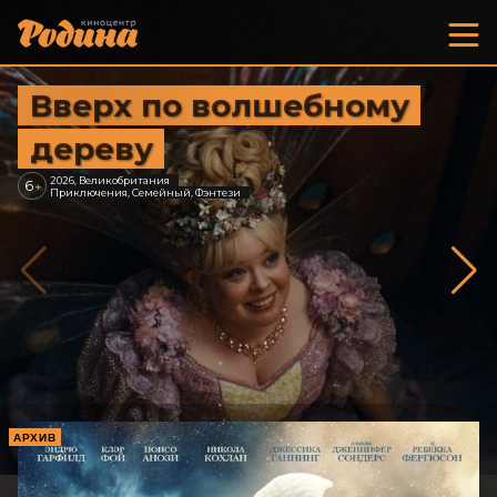
Вверх по волшебному
дереву
2026, Великобритания
6
+
Приключения, Семейный, Фэнтези
АРХИВ