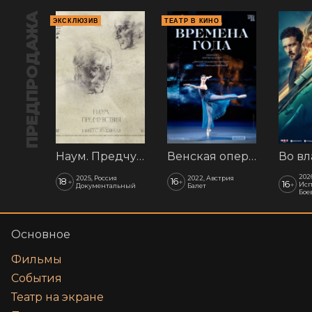
ПРЕДПРОДАЖА
ЭКСКЛЮЗИВ
ТЕАТР В КИНО
Наум. Предчувствия
Венская опера: Времена года
202
2025, Россия
2022, Австрия
18
16
+
+
16
+
Исп
Документальный
Балет
Бое
Основное
Фильмы
События
Театр на экране