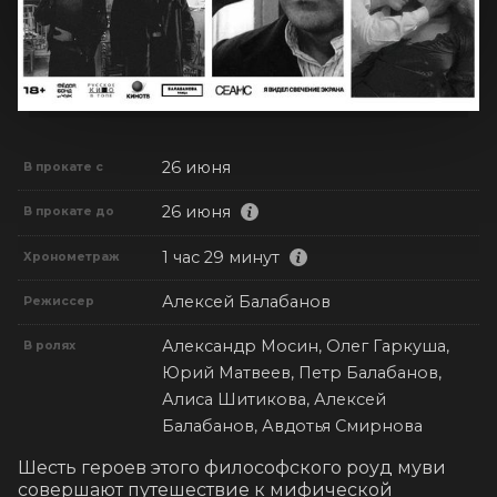
26 июня
В прокате с
26 июня
В прокате до
1 час 29 минут
Хронометраж
Алексей Балабанов
Режиссер
Александр Мосин, Олег Гаркуша,
В ролях
Юрий Матвеев, Петр Балабанов,
Алиса Шитикова, Алексей
Балабанов, Авдотья Смирнова
Шесть героев этого философского роуд муви 
совершают путешествие к мифической 