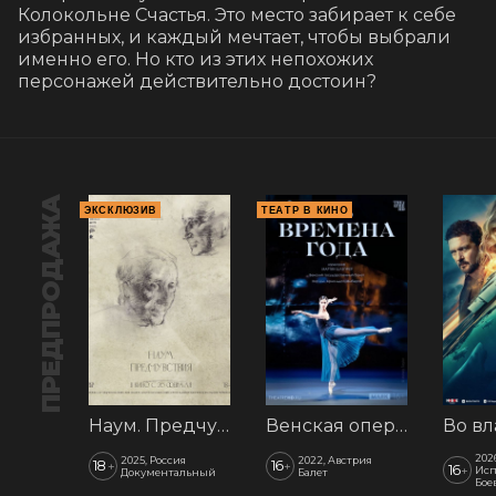
Колокольне Счастья. Это место забирает к себе 
избранных, и каждый мечтает, чтобы выбрали 
именно его. Но кто из этих непохожих 
персонажей действительно достоин?
ПРЕДПРОДАЖА
ЭКСКЛЮЗИВ
ТЕАТР В КИНО
Наум. Предчувствия
Венская опера: Времена года
202
2025, Россия
2022, Австрия
18
16
+
+
16
+
Исп
Документальный
Балет
Бое