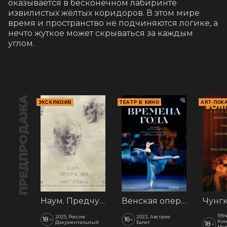
оказывается в бесконечном лабиринте 
извилистых жёлтых коридоров. В этом мире 
время и пространство не подчиняются логике, а 
нечто жуткое может скрываться за каждым 
углом.
ПРЕДПРОДАЖА
ЭКСКЛЮЗИВ
ТЕАТР В КИНО
ART-ПОК
Наум. Предчувствия
Венская опера: Времена года
1994
2025, Россия
2022, Австрия
18
16
+
+
Ком
Документальный
Балет
18
+
Мел