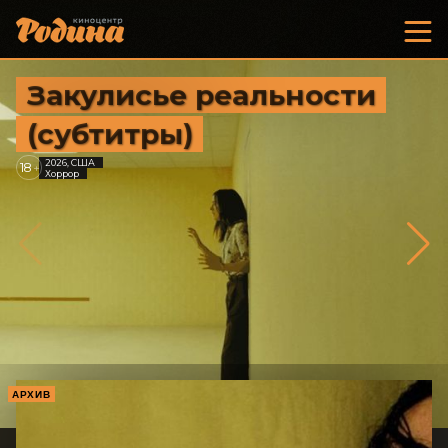
Закулисье реальности
(субтитры)
2026, США
18
+
Хоррор
АРХИВ