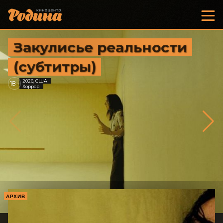
Закулисье реальности
(субтитры)
2026, США
18
+
Хоррор
АРХИВ