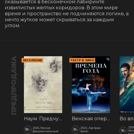
оказывается в бесконечном лабиринте 
извилистых жёлтых коридоров. В этом мире 
время и пространство не подчиняются логике, а 
нечто жуткое может скрываться за каждым 
углом.
ПРЕДПРОДАЖА
ЭКСКЛЮЗИВ
ТЕАТР В КИНО
Наум. Предчувствия
Венская опера: Времена года
202
2025, Россия
2022, Австрия
18
16
+
+
16
+
Исп
Документальный
Балет
Бое