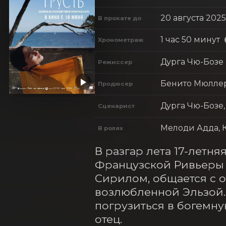
20 августа 2025
В прокате до
1 час 50 минут
Хронометраж
Дурга Чю-Бозе
Режиссер
Бенито Мюллер
Продюсер
Дурга Чю-Бозе,
Сценарист
Мелоди Адда, 
В ролях
В разгар лета 17-летн
Французской Ривьеры 
Сирилом, общается с 
возлюбленной Эльзой.
погрузиться в богемную
отец.
