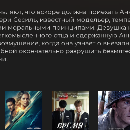
являют, что вскоре должна приехать Ан
ери Сесиль, известный модельер, темпе
и моральными принципами. Девушка не
егкомысленного отца и сдержанную Анн
возмущение, когда она узнает о внезапн
бной окончательно разрушить безмятеж
ни.