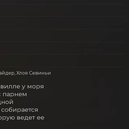
айдер, Хлоя Севиньи
вилле у моря 
 парнем 
ной 
собирается 
орую ведет ее 