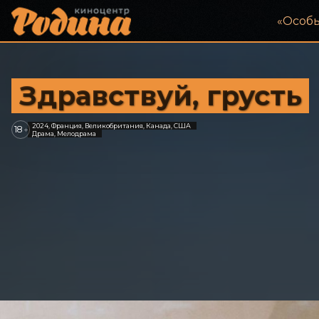
«‎Особ
Здравствуй, грусть
2024, Франция, Великобритания, Канада, США
18
+
Драма, Мелодрама