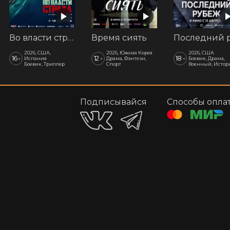
Во власти страха
Время сиять
2026, США,
2026, Южная Корея
2026, США
16
12
18
+
+
+
Испания
Драма, Фэнтези,
Боевик, Драма,
Боевик, Триллер
Спорт
Военный, Истор
Подписывайся
Способы опла