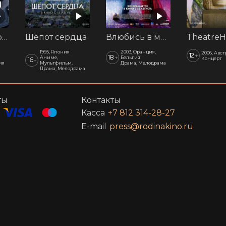
Последний рубеж
Шёпот сердца
Влюбись в меня, если осмелишься
1995, Япония
2003, Франция,
2006, Авс
12
+
18
+
Аниме,
Бельгия
Концерт
16
+
ия
Мультфильм,
Драма, Мелодрама
Драма, Мелодрама
ты
Контакты
Касса
+7 812 314-28-27
E-mail
press@rodinakino.ru