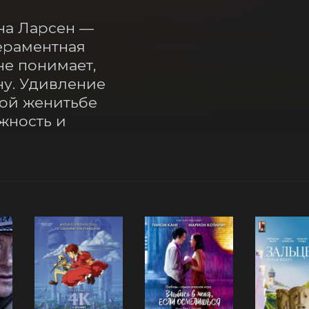
на Ларсен — 
раментная 
 понимает, 
у. Удивление 
ой женитьбе 
ность и 