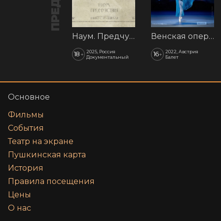
Наум. Предчувствия
Венская опера: Времена года
2025, Россия
2022, Австрия
18
16
+
+
Документальный
Балет
Основное
Фильмы
События
Театр на экране
Пушкинская карта
История
Правила посещения
Цены
О нас