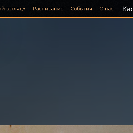
Кас
ый взгляд»
Расписание
События
О нас