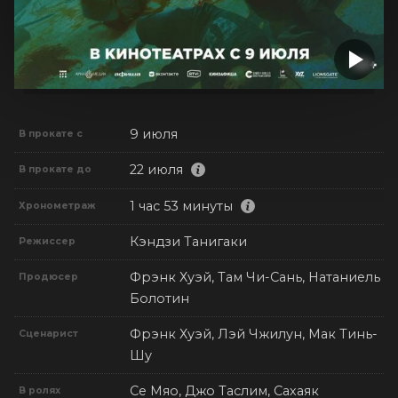
9 июля
В прокате с
22 июля
В прокате до
1 час 53 минуты
Хронометраж
Кэндзи Танигаки
Режиссер
Фрэнк Хуэй, Там Чи-Сань, Натаниель
Продюсер
Болотин
Фрэнк Хуэй, Лэй Чжилун, Мак Тинь-
Сценарист
Шу
Се Мяо, Джо Таслим, Сахаяк
В ролях