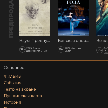
ПРЕДПРОДАЖА
Наум. Предчувствия
Венская опера: Времена года
202
2025, Россия
2022, Австрия
18
16
+
+
16
+
Исп
Документальный
Балет
Бое
Основное
Фильмы
События
Театр на экране
Пушкинская карта
История