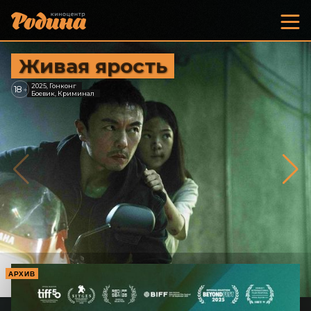
Живая ярость
2025, Гонконг
18
+
Боевик, Криминал
АРХИВ