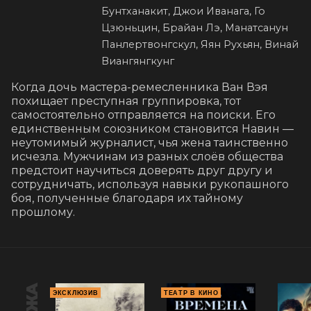
Бунтханакит, Джои Иванага, Го
Цзюньцин, Брайан Лэ, Манатсанун
Панлертвонгскул, Яян Рухьян, Винай
Виангянгкунг
Когда дочь мастера-ремесленника Ван Вэя 
похищает преступная группировка, тот 
самостоятельно отправляется на поиски. Его 
единственным союзником становится Навин — 
неутомимый журналист, чья жена таинственно 
исчезла. Мужчинам из разных слоёв общества 
предстоит научиться доверять друг другу и 
сотрудничать, используя навыки рукопашного 
боя, полученные благодаря их тайному 
прошлому.
ЭКСКЛЮЗИВ
ТЕАТР В КИНО