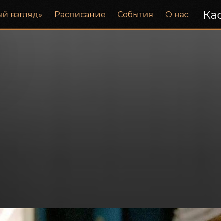
Кас
ый взгляд»
Расписание
События
О нас