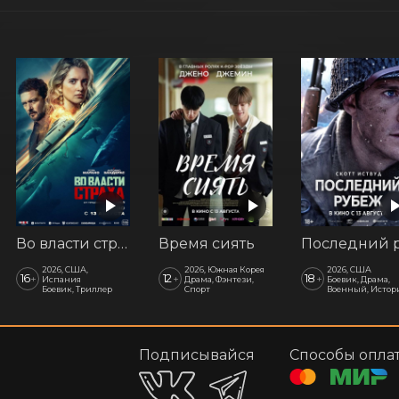
Во власти страха
Время сиять
2026, США,
2026, Южная Корея
2026, США
16
12
18
+
+
+
Испания
Драма, Фэнтези,
Боевик, Драма,
Боевик, Триллер
Спорт
Военный, Истор
Подписывайся
Способы опла