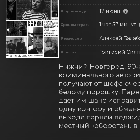
17 июня
В прокате до
1 час 57 минут
Хронометраж
Алексей Балаб
Режиссер
Григорий Сият
В ролях
Нижний Новгород, 90-е
криминального автори
получают от шефа очер
белому порошку. Парн
дает им шанс исправит
одну контору и обменя
выходе парней поджида
местный «оборотень в 