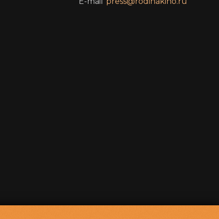
E-mail
press@rodinakino.ru