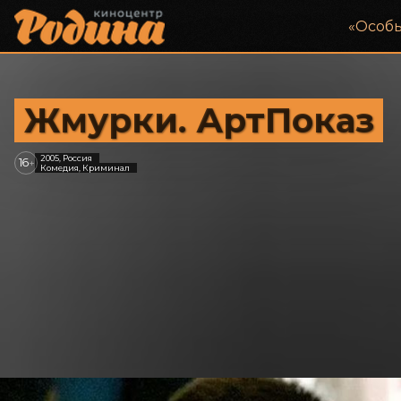
«‎Особ
Жмурки. АртПоказ
2005, Россия
16
+
Комедия, Криминал