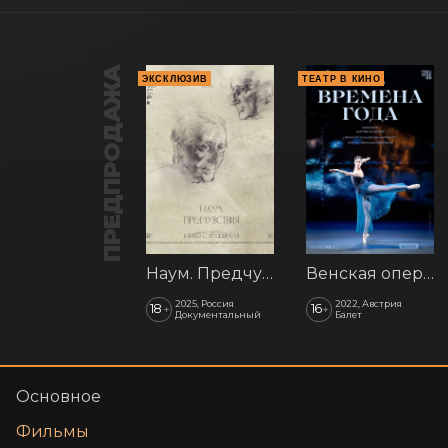
ПРЕДПРОДАЖА
ЭКСКЛЮЗИВ
ТЕАТР В КИНО
Наум. Предчувствия
Венская опера: Времена года
2025, Россия
2022, Австрия
18
16
+
+
Документальный
Балет
Основное
Фильмы