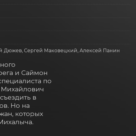
ий Дюжев, Сергей Маковецкий, Алексей Панин
ного 
ега и Саймон 
пециалиста по 
 Михайлович 
ъездить в 
в. Но на 
ан, которых 
Михалыча.