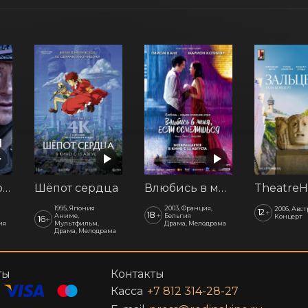
Последний рубеж
Шёпот сердца
Влюбись в меня, если осмелишься
1995, Япония
2003, Франция,
2006, Авс
12
+
18
+
Аниме,
Бельгия
Концерт
16
+
ия
Мультфильм,
Драма, Мелодрама
Драма, Мелодрама
ты
Контакты
Касса
+7 812 314-28-27