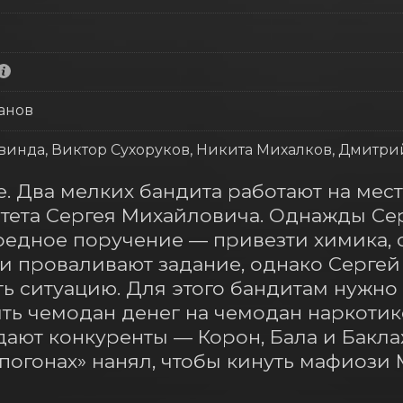
анов
винда, Виктор Сухоруков, Никита Михалков, Дмитр
. Два мелких бандита работают на мест
тета Сергея Михайловича. Однажды Сер
едное поручение — привезти химика, с
и проваливают задание, однако Сергей
ь ситуацию. Для этого бандитам нужно с
ть чемодан денег на чемодан наркотико
ют конкуренты — Корон, Бала и Баклаж
погонах» нанял, чтобы кинуть мафиози 