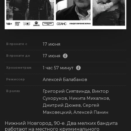
17 июня
В прокате с
17 июня
В прокате до
1 час 57 минут
Хронометраж
Алексей Балабанов
Режиссер
Григорий Сиятвинда, Виктор
В ролях
Сухоруков, Никита Михалков,
Дмитрий Дюжев, Сергей
Маковецкий, Алексей Панин
Нижний Новгород, 90-е. Два мелких бандита 
работают на местного криминального 