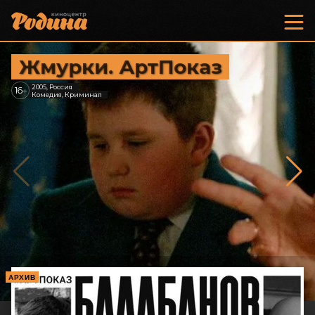
Жмурки. АртПоказ
2005, Россия
16
+
Комедия, Криминал
АРХИВ