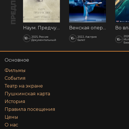
Наум. Предчувствия
Венская опера: Времена года
202
2025, Россия
2022, Австрия
18
16
+
+
16
+
Исп
Документальный
Балет
Бое
Основное
Фильмы
События
Театр на экране
Пушкинская карта
История
Правила посещения
Цены
О нас