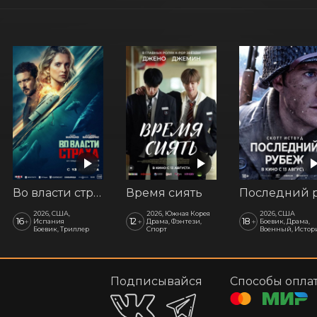
Во власти страха
Время сиять
2026, США,
2026, Южная Корея
2026, США
16
12
18
+
+
+
Испания
Драма, Фэнтези,
Боевик, Драма,
Боевик, Триллер
Спорт
Военный, Истор
Подписывайся
Способы опла