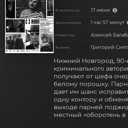
17 июня
В прокате до
1 час 57 минут
Хронометраж
Алексей Балаб
Режиссер
Григорий Сият
В ролях
Нижний Новгород, 90-е
криминального автори
получают от шефа очер
белому порошку. Парн
дает им шанс исправит
одну контору и обменя
выходе парней поджида
местный «оборотень в 