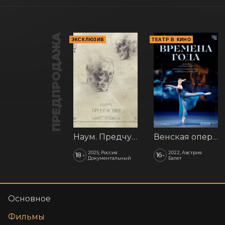
ПРЕДПРОДАЖА
ЭКСКЛЮЗИВ
ТЕАТР В КИНО
Наум. Предчувствия
Венская опера: Времена года
2025, Россия
2022, Австрия
18
16
+
+
Документальный
Балет
Основное
Фильмы