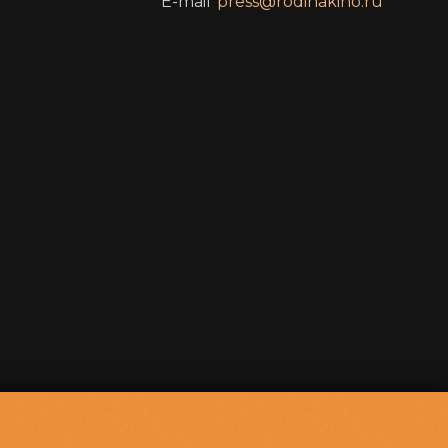
E-mail
press@rodinakino.ru