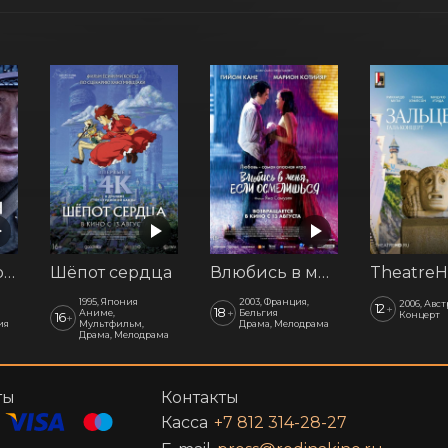
Последний рубеж
Шёпот сердца
Влюбись в меня, если осмелишься
1995, Япония
2003, Франция,
2006, Авс
12
+
18
+
Аниме,
Бельгия
Концерт
16
+
ия
Мультфильм,
Драма, Мелодрама
Драма, Мелодрама
ты
Контакты
Касса
+7 812 314-28-27