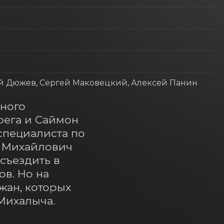
ий Дюжев, Сергей Маковецкий, Алексей Панин
ного 
ега и Саймон 
пециалиста по 
 Михайлович 
ъездить в 
в. Но на 
ан, которых 
Михалыча.