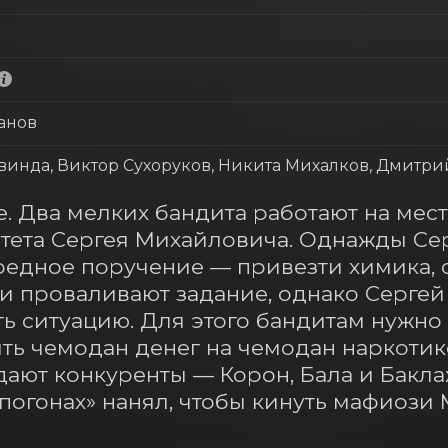
анов
винда, Виктор Сухоруков, Никита Михалков, Дмитр
. Два мелких бандита работают на мест
тета Сергея Михайловича. Однажды Сер
едное поручение — привезти химика, с
и проваливают задание, однако Сергей
ь ситуацию. Для этого бандитам нужно с
ть чемодан денег на чемодан наркотико
ют конкуренты — Корон, Бала и Баклаж
погонах» нанял, чтобы кинуть мафиози 