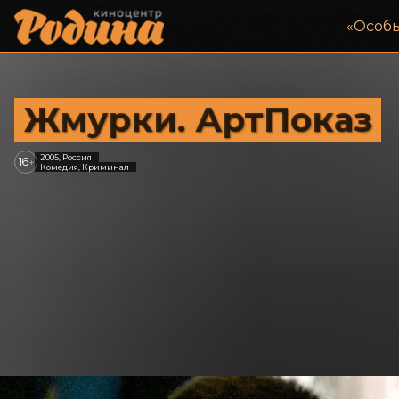
«‎Особ
Жмурки. АртПоказ
2005, Россия
16
+
Комедия, Криминал