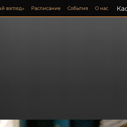
Кас
ый взгляд»
Расписание
События
О нас