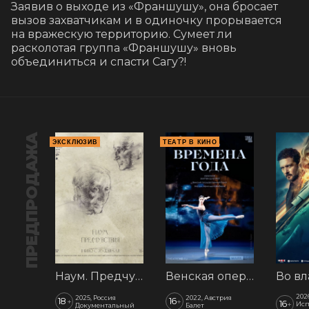
Заявив о выходе из «Франшушу», она бросает 
вызов захватчикам и в одиночку прорывается 
на вражескую территорию. Сумеет ли 
расколотая группа «Франшушу» вновь 
объединиться и спасти Сагу?!
ПРЕДПРОДАЖА
ЭКСКЛЮЗИВ
ТЕАТР В КИНО
Наум. Предчувствия
Венская опера: Времена года
202
2025, Россия
2022, Австрия
18
16
+
+
16
+
Исп
Документальный
Балет