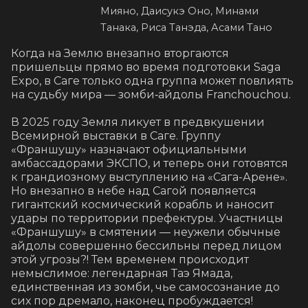
Мияно, Даисукэ Оно, Минами
Танака, Риса Танэда, Асами Тано
Когда на Землю внезапно вторгаются 
пришельцы прямо во время подготовки Saga 
Expo, в Саге только одна группа может повлиять 
на судьбу мира — зомби‑айдолы Franchouchou.

В 2025 году Земля ликует в предвкушении 
Всемирной выставки в Саге. Группу 
«Франшушу» назначают официальными 
амбассадорами ЭКСПО, и теперь они готовятся 
к грандиозному выступлению на «Сага-Арене». 
Но внезапно в небе над Сагой появляется 
гигантский космический корабль и наносит 
удары по территории префектуры. Участницы 
«Франшушу» в смятении — неужели обычные 
айдолы совершенно бессильны перед лицом 
этой угрозы?! Тем временем происходит 
немыслимое: легендарная Таэ Ямада, 
единственная из зомби, чье самосознание до 
сих пор дремало, наконец пробуждается! 