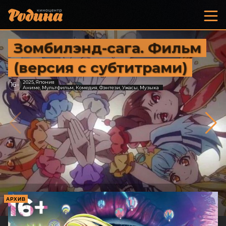
Зомбилэнд-сага. Фильм
(версия с субтитрами)
2025, Япония
16
+
Аниме, Мультфильм, Комедия, Фэнтези, Ужасы, Музыка
АРХИВ