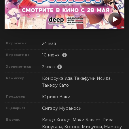
24 мая
В прокате с
10 июня
В прокате до
2 часа
Хронометраж
Коносукэ Уда, Такафуми Исида,
Режиссер
Такэру Сато
Юрико Ваки
Продюсер
Сигэру Муракоси
Сценарист
Каэдэ Хондо, Маки Кавасэ, Рика
В ролях
Кинугава, Котоно Мицуиси, Мамору