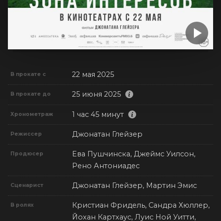
22 мая 2025
В прокате с
25 июня 2025
В прокате до
1 час 45 минут
Хронометраж
Джонатан Глейзер
Режиссер
Ева Пушчинска, Джеймс Уилсон,
Продюсер
Рено Антониадес
Джонатан Глейзер, Мартин Эмис
Сценарист
Кристиан Фридель, Сандра Хюллер,
В ролях
Йохан Картхаус, Луис Ной Уитти,