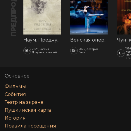
ПРЕДПРОДАЖА
Наум. Предчувствия
Венская опера: Времена года
1994
2025, Россия
2022, Австрия
18
16
+
+
Ком
Документальный
Балет
18
+
Мел
Кр
Основное
Фильмы
События
Театр на экране
Пушкинская карта
История
Правила посещения