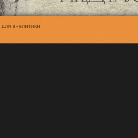
и для аналитики
ресенье
Среда
Пятница
Воскресенье
В
та
12 августа
14 августа
16 августа
18