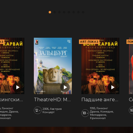
АЗ
ART-ПОКАЗ
ПО
Чунгкингский экспресс. АртПоказ
TheatreHD: Моцарт. Гала-концерт из Зальцбурга
Падшие ангелы. АртПоказ
4, Гонконг
1995, Гонконг
2006, Австрия
12
1
+
едия, Драма,
Драма, Комедия,
Концерт
18
+
одрама,
Мелодрама,
иминал
Криминал