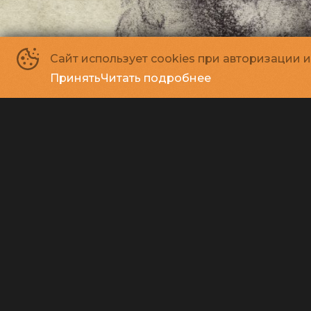
Сайт использует cookies при авторизации 
Принять
Читать подробнее
Среда
Сегодня
Завтра
Суббота
Воск
5 августа
6 августа
7 августа
8 августа
9 авгус