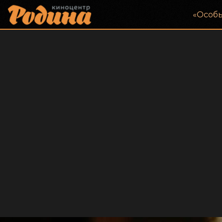
«‎Особ