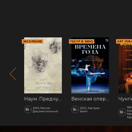
ЭКСКЛЮЗИВ
ТЕАТР В КИНО
ART-ПОК
Наум. Предчувствия
Венская опера: Времена года
199
2025, Россия
2022, Австрия
18
16
+
+
Ком
Документальный
Балет
18
+
Мел
Кр