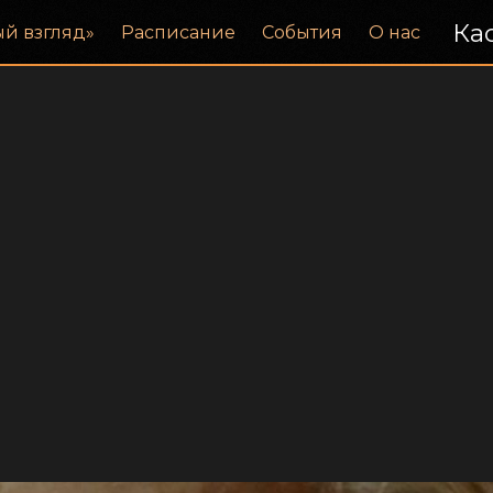
Кас
ый взгляд»
Расписание
События
О нас