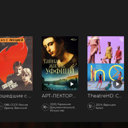
КАЗ С ЛЕКЦИЕЙ
Сошедшие с небес
АРТ-ЛЕКТОРИЙ: Тайная жизнь Уффици
TheatreHD: Саша Вальц. In C
2020, Германия
1986, СССР, Россия
2024, Франция
8
12
+
+
16
+
Документальный,
Драма, Военный
Балет
Искусство