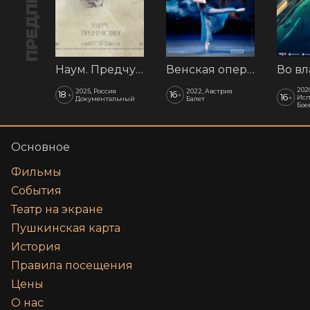
Наум. Предчувствия
Венская опера: Времена года
202
2025, Россия
2022, Австрия
18
16
+
+
16
+
Исп
Документальный
Балет
Бое
Основное
Фильмы
События
Театр на экране
Пушкинская карта
История
Правила посещения
Цены
О нас