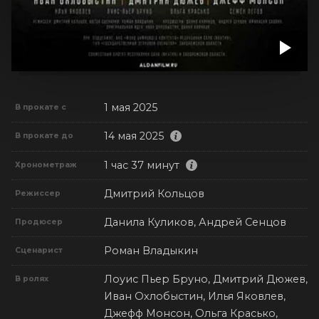
1 мая 2025
В прокате с
14 мая 2025
В прокате до
1 час 37 минут
Хронометраж
Дмитрий Кольцов
Режиссер
Данила Куликов, Андрей Сенцов
Продюсер
Роман Владыкин
Сценарист
Лоуис Пьер Бруно, Дмитрий Дюжев,
В ролях
Иван Охлобыстин, Илья Яковлев,
Джефф Монсон, Ольга Красько,