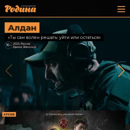
Алдан
«Ты сам волен решать: уйти или остаться»
2025, Россия
16
+
Драма, Военный
АРХИВ