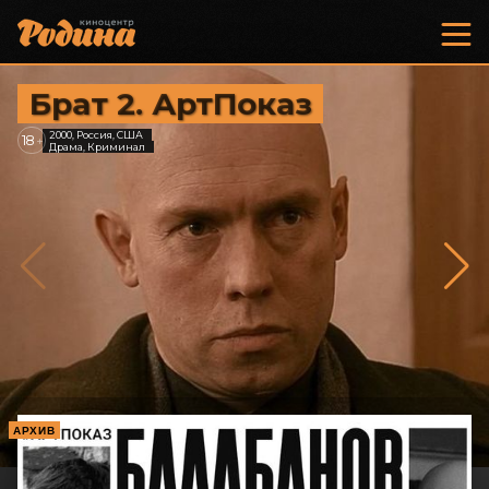
Брат 2. АртПоказ
2000, Россия, США
18
+
Драма, Криминал
АРХИВ