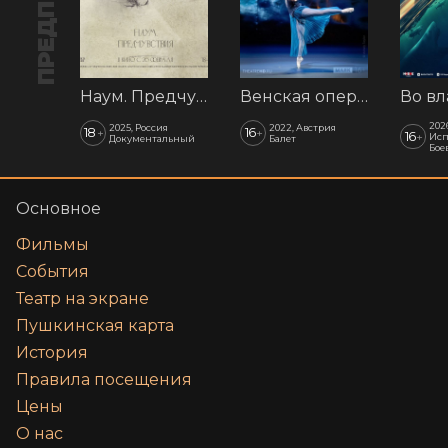
Наум. Предчувствия
Венская опера: Времена года
202
2025, Россия
2022, Австрия
18
16
+
+
16
+
Исп
Документальный
Балет
Бое
Основное
Фильмы
События
Театр на экране
Пушкинская карта
История
Правила посещения
Цены
О нас