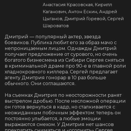
Анастасия Красовская, Кирилл
Каганович, Антон Ескин, Андрей
Цыганов, Дмитрий Горевой, Сергей
Шароватов
Дмитрий — популярный актер, звезда 
боевиков. Публика любит его за образ мачо с 
непроницаемым лицом. Однажды Дмитрий 
получает предложение от сурового, но очень 
богатого бизнесмена из Сибири Сергея сняться 
в криминальной драме про 90-е в главной роли 
хладнокровного киллера. Сергей предлагает 
агенту Дмитрия гонорар в 10 раз больше 
обычного. Они соглашаются.

На съемках Дмитрия по неосторожности ранят 
выстрелом дробью. После несложной операции 
он готов вернуться в кадр, но сталкивается с 
неожиданным побочным эффектом: теперь он 
постоянно улыбается, а любые эмоции 
выражаются смехом. У Дмитрия нет шансов 
прекратить сниматься и «огорчить» Сергея, 