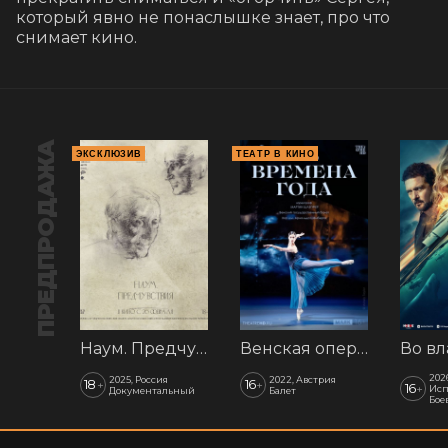
который явно не понаслышке знает, про что 
снимает кино.
ПРЕДПРОДАЖА
ЭКСКЛЮЗИВ
ТЕАТР В КИНО
Наум. Предчувствия
Венская опера: Времена года
202
2025, Россия
2022, Австрия
18
16
+
+
16
+
Исп
Документальный
Балет
Бое