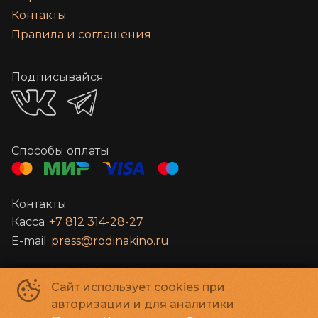
Контакты
Правила и соглашения
Подписывайся
Способы оплаты
Контакты
Касса
+7 812 314-28-27
E-mail
press@rodinakino.ru
Санкт-Петербургское Государственное бюджетное учреждение
Сайт использует cookies при
культуры «Петербург-кино»
©
2022-
2026
авторизации и для аналитики
Powered by
p24.app