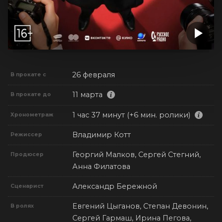
26 февраля
В прокате с
11 марта
В прокате до
1 час 37 минут (+6 мин. ролики)
Хронометраж
Владимир Котт
Режиссер
Георгий Малков, Сергей Стегний,
Продюсер
Анна Филатова
Александр Бережной
Сценарист
Евгений Цыганов, Степан Девонин,
В ролях
Сергей Гармаш, Ирина Пегова,