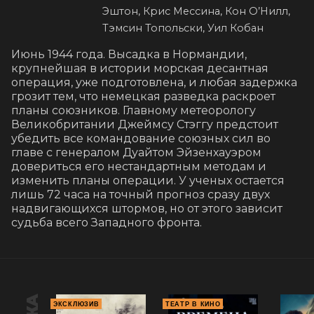
Эштон, Крис Мессина, Кон О’Нилл,
Тэмсин Топольски, Уил Кобан
Июнь 1944 года. Высадка в Нормандии, 
крупнейшая в истории морская десантная 
операция, уже подготовлена, и любая задержка 
грозит тем, что немецкая разведка раскроет 
планы союзников. Главному метеорологу 
Великобритании Джеймсу Стэггу предстоит 
убедить все командование союзных сил во 
главе с генералом Дуайтом Эйзенхауэром 
довериться его нестандартным методам и 
изменить планы операции. У ученых остается 
лишь 72 часа на точный прогноз сразу двух 
надвигающихся штормов, но от этого зависит 
судьба всего Западного фронта.
ЭКСКЛЮЗИВ
ТЕАТР В КИНО