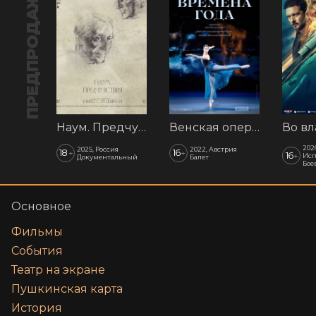
ПРЕДПРОДАЖА
Наум. Предчувствия
Венская опера: Времена года
202
2025, Россия
2022, Австрия
18
16
+
+
16
+
Исп
Документальный
Балет
Бое
Основное
Фильмы
События
Театр на экране
Пушкинская карта
История