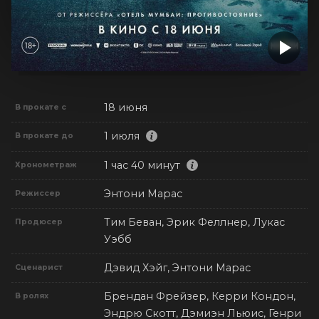
18 июня
В прокате с
1 июля
В прокате до
1 час 40 минут
Хронометраж
Энтони Марас
Режиссер
Тим Беван, Эрик Феллнер, Лукас
Продюсер
Уэбб
Дэвид Хэйг, Энтони Марас
Сценарист
Брендан Фрейзер, Керри Кондон,
В ролях
Эндрю Скотт, Дэмиэн Льюис, Генри