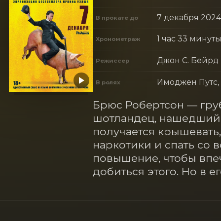
7 декабря 2024
В прокате до
1 час 33 минут
Хронометраж
Джон С. Бейрд
Режиссер
Имоджен Путс,
В ролях
Брюс Робертсон — гру
шотландец, нашедший с
получается крышевать,
наркотики и спать со 
повышение, чтобы впеч
добиться этого. Но в е