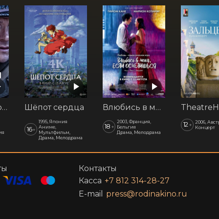
Последний рубеж
Шёпот сердца
Влюбись в меня, если осмелишься
1995, Япония
2003, Франция,
2006, Авс
12
+
18
+
Аниме,
Бельгия
Концерт
16
+
ия
Мультфильм,
Драма, Мелодрама
Драма, Мелодрама
ты
Контакты
Касса
+7 812 314-28-27
E-mail
press@rodinakino.ru