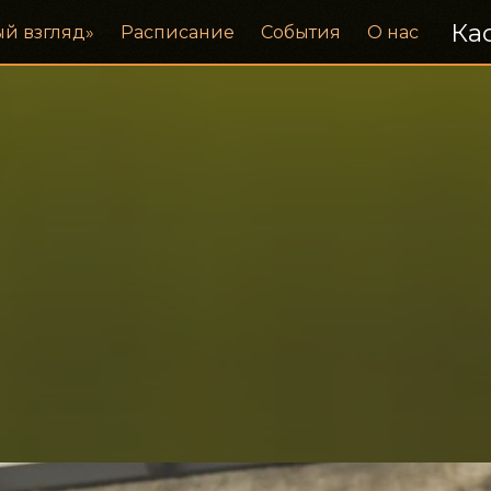
Кас
ый взгляд»
Расписание
События
О нас