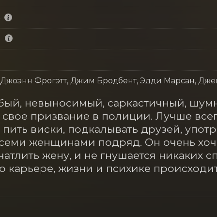
ы
 Джоэнн Фрогэтт, Джим Бродбент, Эдди Марсан, Дж
бый, невыносимый, саркастичный, шумн
вое призвание в полиции. Лучше всего
 пить виски, подкалывать друзей, употр
всеми женщинами подряд. Он очень хоче
атлить жену, и не гнушается никаких сп
го карьере, жизни и психике происходит