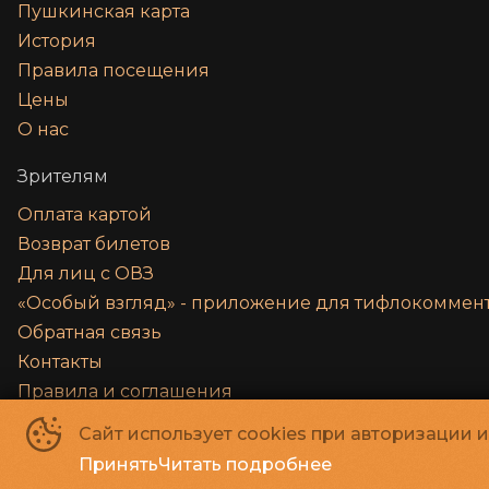
Пушкинская карта
История
Правила посещения
Цены
О нас
Зрителям
Оплата картой
Возврат билетов
Для лиц с ОВЗ
«‎Особый взгляд» - приложение для тифлокомме
Обратная связь
Контакты
Правила и соглашения
Сайт использует cookies при авторизации 
Санкт-Петербургское Государственное бюджетное учреждение ку
Принять
Читать подробнее