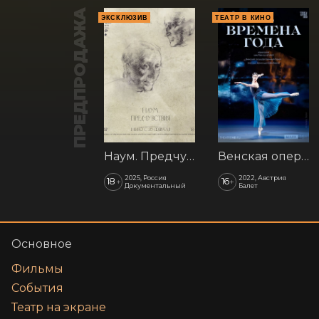
ПРЕДПРОДАЖА
ЭКСКЛЮЗИВ
ТЕАТР В КИНО
Наум. Предчувствия
Венская опера: Времена года
2025, Россия
2022, Австрия
18
16
+
+
Документальный
Балет
Основное
Фильмы
События
Театр на экране