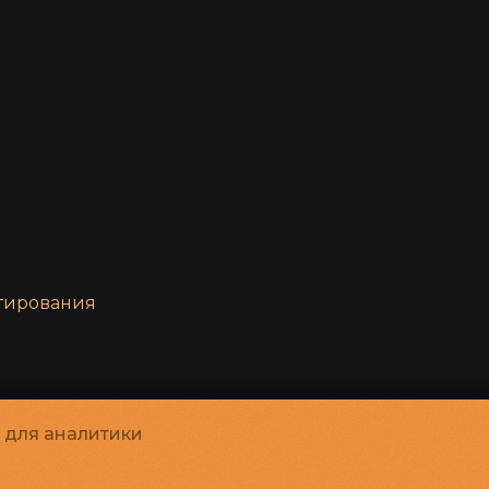
нтирования
и для аналитики
льтуры «Петербург-кино»
©
2022-
2026