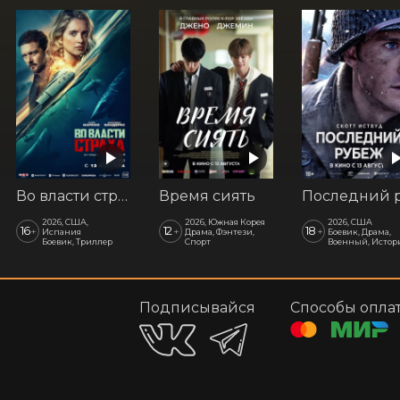
Во власти страха
Время сиять
2026, США,
2026, Южная Корея
2026, США
16
12
18
+
+
+
Испания
Драма, Фэнтези,
Боевик, Драма,
Боевик, Триллер
Спорт
Военный, Истор
Подписывайся
Способы опла