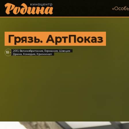
«‎Особ
Грязь. АртПоказ
2013, Великобритания, Германия, Швеция
18
+
Драма, Комедия, Криминал