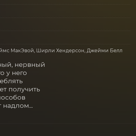
еймс МакЭвой, Ширли Хендерсон, Джейми Белл
ый, нервный 
 у него 
еблять 
т получить 
особов 
 надлом...