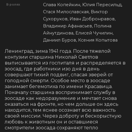
Слава Копейкин, Юлия Пересильд,
В ролях
Стася Милославская, Виктор
Сухоруков, Иван Добронравов,
Владимир Афанасьев, Полина
Айнутдинова, Елисей Чучилин,
Даниил Буров, Ксения Копытова
Ленинград, зима 1941 года. После тяжелой 
контузии старшина Николай Светлов 
выписывается из госпиталя и распределяется в 
зоосад, где работники изо дня в день 
совершают тихий подвиг, спасая зверей от 
голодной смерти. Особое место в зоосаде 
занимает бегемотиха по имени Красавица. 
Поначалу старшина воспринимает службу в 
зоосаде как недоразумение и мечтает снова 
оказаться на фронте, но чем дольше он здесь 
находится, тем яснее осознает всю важность 
своей миссии. Через доброту и бескорыстную 
любовь к животным он и оставшиеся 
смотрители зоосада сохраняют тепло 