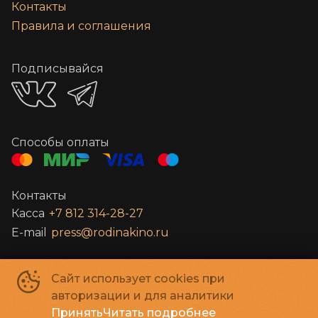
Контакты
Правила и соглашения
Подписывайся
Способы оплаты
Контакты
Касса
+7 812 314-28-27
E-mail
press@rodinakino.ru
Санкт-Петербургское Государственное бюджетное учреждение
Сайт использует cookies при
культуры «Петербург-кино»
©
2022-
2026
авторизации и для аналитики
Powered by
p24.app
Принять
Читать подробнее