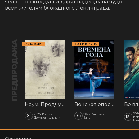
человеческих душ и дарят надежду на чудо 
всем жителям блокадного Ленинграда.
ПРЕДПРОДАЖА
ЭКСКЛЮЗИВ
ТЕАТР В КИНО
Наум. Предчувствия
Венская опера: Времена года
202
2025, Россия
2022, Австрия
18
16
+
+
16
+
Исп
Документальный
Балет
Бое