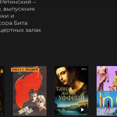
Ретинский – 
 выпускник 
ки и 
ора Бита 
ертных залах 
ПОКАЗ С ЛЕКЦИЕЙ