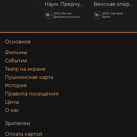
Наум. Предчувствия
Венская опера: Времена года
2025, Россия
2022, Австрия
18
16
+
+
Документальный
Балет
Основное
Фильмы
События
Театр на экране
Пушкинская карта
История
Правила посещения
Цены
О нас
Зрителям
Оплата картой