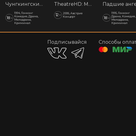
Чунгкингский экспресс. АртПоказ
TheatreHD: Моцарт. Гала-концерт из Зальцбурга
1994, Гонконг
1995, Гонконг
2006, Австрия
12
+
Комедия, Драма,
Драма, Комедия,
Концерт
18
18
+
+
Мелодрама,
Мелодрама,
Криминал
Криминал
Подписывайся
Способы опла