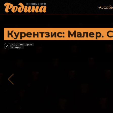
«‎Особ
Курентзис: Малер.
2021, Швейцария
12
+
Концерт