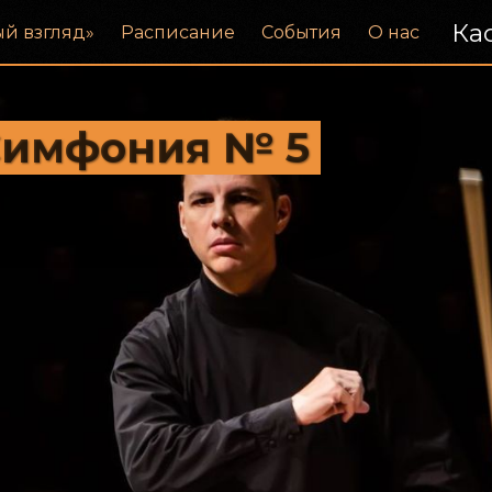
Кас
ый взгляд»
Расписание
События
О нас
 Симфония № 5