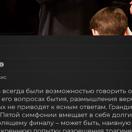
зис
всегда были возможностью говорить о 
 его вопросах бытия, размышления вер
 не приводят к ясным ответам. Гранди
 Пятой симфонии вмещает в себя долгий
лящему финалу – может быть, наивную 
скреннюю попытку разрешения трагичес