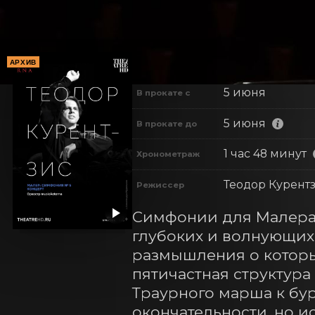
АРХИВ
5 июня
В прокате с
5 июня
В прокате до
1 час 48 минут
Хронометраж
Теодор Курент
Режиссер
Симфонии для Малера 
глубоких и волнующих
размышления о которых
пятичастная структура
Траурного марша к бур
окончательности, но и