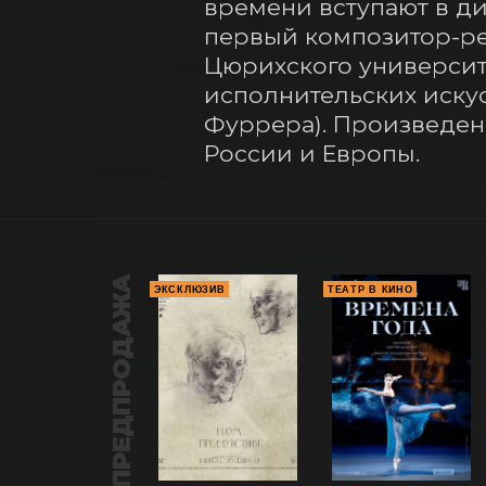
времени вступают в ди
первый композитор-рез
Цюрихского университе
исполнительских искус
Фуррера). Произведени
России и Европы.
ПРЕДПРОДАЖА
ЭКСКЛЮЗИВ
ТЕАТР В КИНО