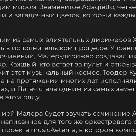
м миром. Знаменитое Adagietto, четвер
й и загадочный цветок, который кажды
им из самых влиятельных дирижеров XX
ь в исполнительском процессе. Управля
чинений, Малер-дирижер создавал их в
. Каждый, кто встает за пульт и открыв
ит этот музыкальный космос. Теодор Ку
na на протяжении многих лет исполнял
ах, и Пятая стала одним из самых замет
 этом ряду.

ией Малера будет звучать сочинение А
 написанное для того же оркестрового с
 проекта musicAeterna, в котором комп