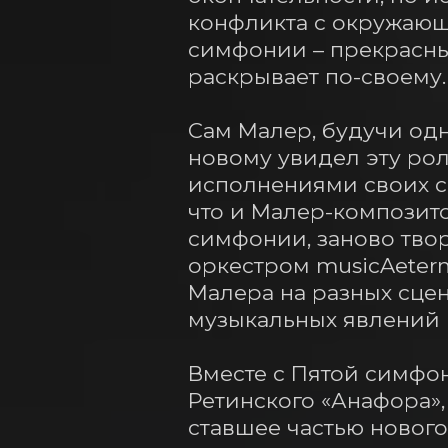
конфликта с окружающи
симфонии – прекрасны
раскрывает по-своему.

Сам Малер, будучи одн
новому увидел эту рол
исполнениями своих со
что и Малер-композитор
симфонии, заново твор
оркестром musicAeter
Малера на разных сцен
музыкальных явлений в
Вместе с Пятой симфон
Ретинского «Анафора»,
ставшее частью нового