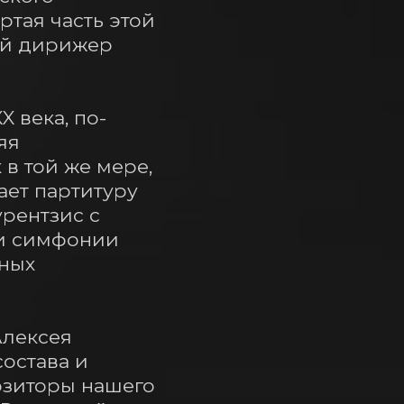
тая часть этой 
й дирижер 
 века, по-
я 
 той же мере, 
ает партитуру 
рентзис с 
и симфонии 
ных 
лексея 
остава и 
озиторы нашего 