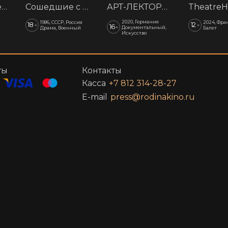
Падшие ангелы. АртПоказ
Сошедшие с небес
АРТ-ЛЕКТОРИЙ: Тайная жизнь Уффици
2020, Германия
1986, СССР, Россия
2024, Фра
18
12
+
+
16
+
Документальный,
Драма, Военный
Балет
Искусство
ты
Контакты
Касса
+7 812 314-28-27
E-mail
press@rodinakino.ru