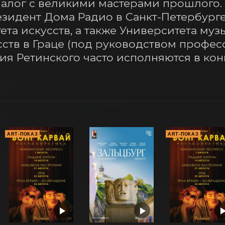
алог с великими мастерами прошлого. 
идент Дома Радио в Санкт-Петербурге,
та искусств, а также Университета музы
ств в Граце (под руководством професс
я Ретинского часто исполняются в конц
ART-ПОКАЗ
ART-ПОКАЗ