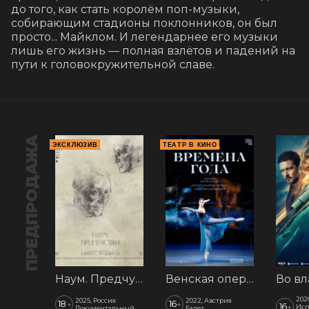
до того, как стать королём поп-музыки, 
собирающим стадионы поклонников, он был 
просто... Майклом. И легендарнее его музыки 
лишь его жизнь — полная взлётов и падений на 
пути к головокружительной славе.
ПРЕДПРОДАЖА
ЭКСКЛЮЗИВ
ТЕАТР В КИНО
Наум. Предчувствия
Венская опера: Времена года
202
2025, Россия
2022, Австрия
18
16
+
+
16
+
Исп
Документальный
Балет