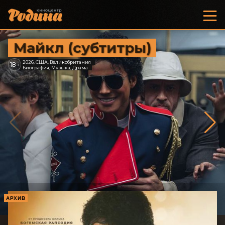
Майкл (субтитры)
2026, США, Великобритания
18
+
Биография, Музыка, Драма
АРХИВ