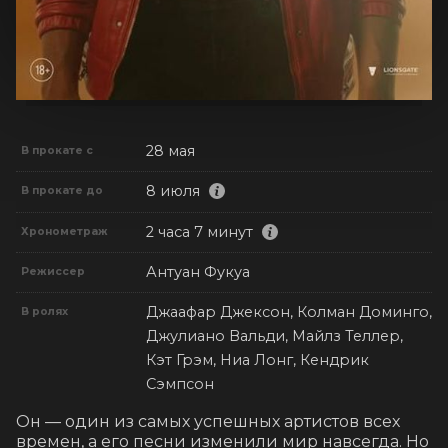
28 мая
В прокате с
8 июля
В прокате до
2 часа 7 минут
Хронометраж
Антуан Фукуа
Режиссер
Джаафар Джексон, Колман Доминго,
В ролях
Джулиано Вальди, Майлз Теллер,
Кэт Грэм, Ниа Лонг, Кендрик
Сэмпсон
Он — один из самых успешных артистов всех 
времен, а его песни изменили мир навсегда. Но 