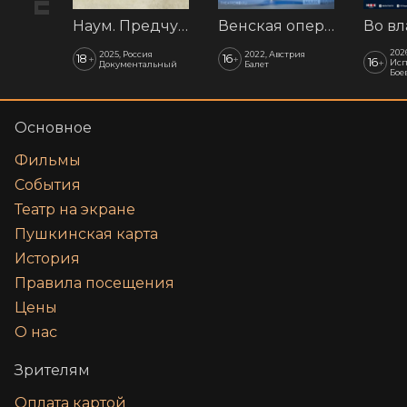
Наум. Предчувствия
Венская опера: Времена года
202
2025, Россия
2022, Австрия
18
16
+
+
16
+
Исп
Документальный
Балет
Бое
Основное
Фильмы
События
Театр на экране
Пушкинская карта
История
Правила посещения
Цены
О нас
Зрителям
Оплата картой