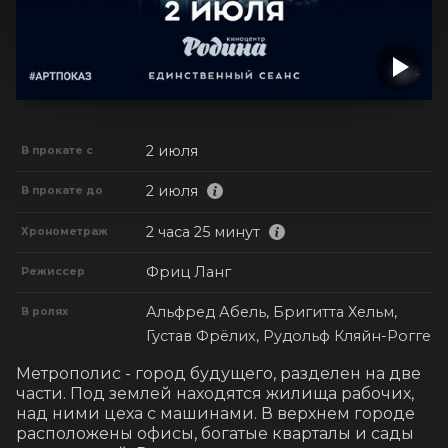
2 июля
В прокате с
2 июля
В прокате до
2 часа 25 минут
Хронометраж
Фриц Ланг
Режиссер
Альфред Абель, Бригитта Хельм,
В ролях
Густав Фрёлих, Рудольф Кляйн-Рогге
Метрополис - город будущего, разделен на две 
части. Под землей находятся жилища рабочих, 
над ними цеха с машинами. В верхнем городе 
расположены офисы, богатые кварталы и сады 