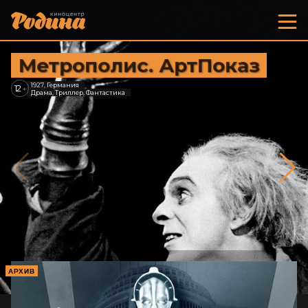
Метрополис. АртПоказ
1927, Германия
12
+
Драма, Триллер, Фантастика
АРХИВ