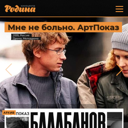
Мне не больно. АртПоказ
2005, Россия
16
+
Драма, Мелодрама
АРХИВ