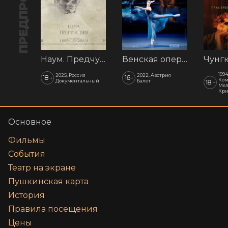
ПРЕДПРОДАЖА
Наум. Предчувствия
Венская опера: Времена года
1994
2025, Россия
2022, Австрия
18
16
+
+
Ком
Документальный
Балет
18
+
Мел
Кр
Основное
Фильмы
События
Театр на экране
Пушкинская карта
История
Правила посещения
Цены