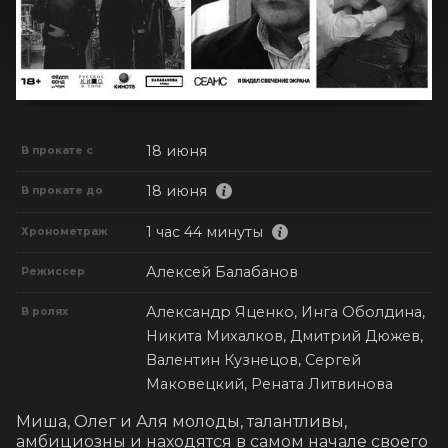
18 июня
В прокате с
18 июня
В прокате до
1 час 44 минуты
Хронометраж
Алексей Балабанов
Режиссер
Александр Яценко, Инга Оболдина,
В ролях
Никита Михалков, Дмитрий Дюжев,
Валентин Кузнецов, Сергей
Маковецкий, Рената Литвинова
Миша, Олег и Аля молоды, талантливы, 
амбициозны и находятся в самом начале своего 