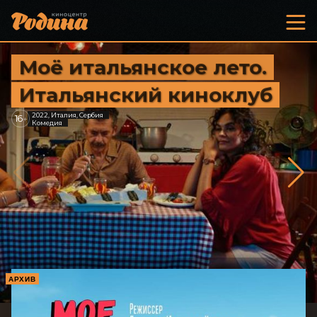
Моё итальянское лето.
Итальянский киноклуб
2022, Италия, Сербия
16
+
Комедия
АРХИВ