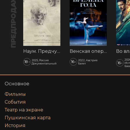
ПРЕДПРОДАЖА
Наум. Предчувствия
Венская опера: Времена года
202
2025, Россия
2022, Австрия
18
16
+
+
16
+
Исп
Документальный
Балет
Бое
Основное
Фильмы
События
Театр на экране
Пушкинская карта
История