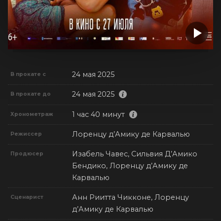
24 мая 2025
В прокате с
24 мая 2025
В прокате до
1 час 40 минут
Хронометраж
Лоренцу д’Амику де Карвалью
Режиссер
Изабель Чавес, Сильвия Д’Амико
Продюсер
Бендико, Лоренцу д’Амику де
Карвалью
Анн Риитта Чикконе, Лоренцу
Сценарист
д’Амику де Карвалью