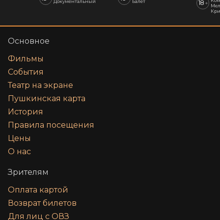
Ком
Документальный
Балет
18
+
Мел
Кр
Основное
Фильмы
События
Театр на экране
Пушкинская карта
История
Правила посещения
Цены
О нас
Зрителям
Оплата картой
Возврат билетов
Для лиц с ОВЗ