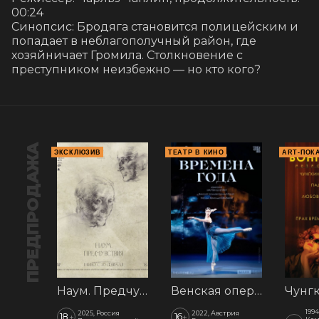
00:24

Синопсис: Бродяга становится полицейским и 
попадает в неблагополучный район, где 
хозяйничает Громила. Столкновение с 
преступником неизбежно — но кто кого?
ПРЕДПРОДАЖА
ЭКСКЛЮЗИВ
ТЕАТР В КИНО
ART-ПОК
Наум. Предчувствия
Венская опера: Времена года
1994
2025, Россия
2022, Австрия
18
16
+
+