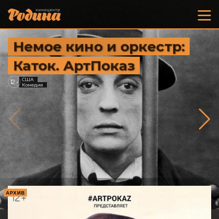
Немое кино и оркестр:
Каток. АртПоказ
США
12
+
Комедия
АРХИВ