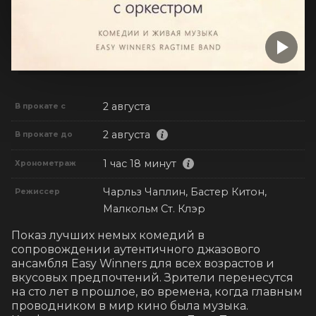
2 августа
В прокате с
2 августа
В прокате до
1 час 18 минут
Хронометраж
Чарльз Чаплин, Бастер Китон,
Режиссер
Малкольм Ст. Клэр
Показ лучших немых комедий в 
сопровождении аутентичного джазового 
ансамбля Easy Winners для всех возрастов и 
вкусовых предпочтений. Зрители перенесутся 
на сто лет в прошлое, во времена, когда главным 
проводником в мир кино была музыка. 