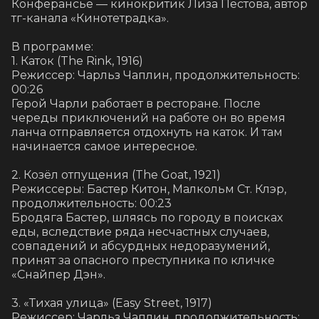
Конферансье — кинокритик Лиза Пестова, автор 
тг-канала «Кинотетрадка».

В программе:

1. Каток (The Rink, 1916)

Режиссер: Чарльз Чаплин, продолжительность: 
00:26

Герой Чарли работает в ресторане. После 
череды приключений на работе он во время 
ланча отправляется отдохнуть на каток. И там 
начинается самое интересное.

2. Козёл отпущения (The Goat, 1921)

Режиссеры: Бастер Китон, Малкольм Ст. Клэр, 
продолжительность: 00:23

Бродяга Бастер, шляясь по городу в поисках 
еды, вследствие ряда несчастных случаев, 
совпадений и абсурдных недоразумений, 
принят за опасного преступника по кличке 
«Снайпер Дэн».

3. «Тихая улица» (Easy Street, 1917)

Режиссер: Чарльз Чаплин, продолжительность: 