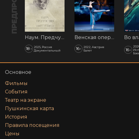
ПРЕДПРОДАЖА
Наум. Предчувствия
Венская опера: Времена года
202
2025, Россия
2022, Австрия
18
16
+
+
16
+
Исп
Документальный
Балет
Бое
Основное
Фильмы
События
Театр на экране
Пушкинская карта
История
Правила посещения
Цены