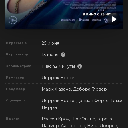
25 июня
В прокате с
15 июля
В прокате до
1 час 42 минуты
Хронометраж
Деррик Борте
Режиссер
Марк Фазано, Дебора Гловер
Продюсер
Деррик Борте, Дэниэл Форте, Томас
Сценарист
Перри
Рассел Кроу, Люк Эванс, Тереза
В ролях
Палмер, Аарон Пол, Нина Добрев,