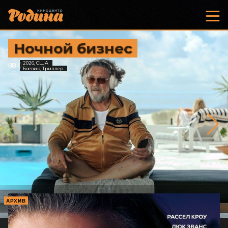
Ночной бизнес
2026, США
18
+
Боевик, Триллер
АРХИВ