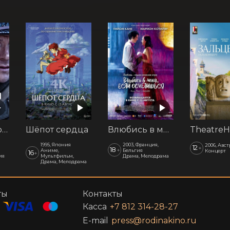
Последний рубеж
Шёпот сердца
Влюбись в меня, если осмелишься
1995, Япония
2003, Франция,
2006, Авс
12
+
18
+
Аниме,
Бельгия
Концерт
16
+
ия
Мультфильм,
Драма, Мелодрама
Драма, Мелодрама
ты
Контакты
Касса
+7 812 314-28-27
E-mail
press@rodinakino.ru