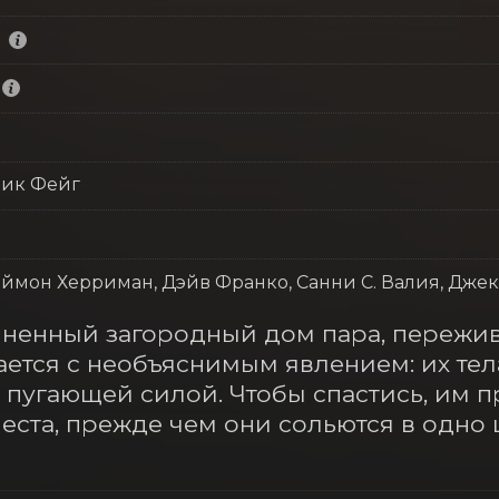
рик Фейг
эймон Херриман, Дэйв Франко, Санни С. Валия, Дже
иненный загородный дом пара, пережи
ается с необъяснимым явлением: их тел
с пугающей силой. Чтобы спастись, им п
места, прежде чем они сольются в одно 