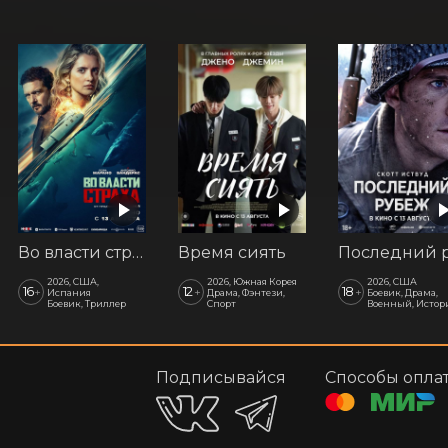
Во власти страха
Время сиять
2026, США,
2026, Южная Корея
2026, США
16
12
18
+
+
+
Испания
Драма, Фэнтези,
Боевик, Драма,
Боевик, Триллер
Спорт
Военный, Истор
Подписывайся
Способы опла