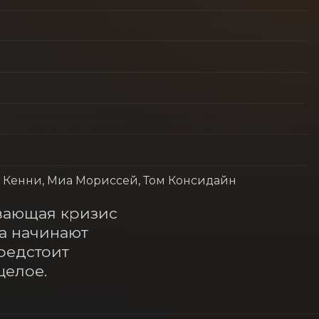
к Кенни, Миа Мориссей, Том Консидайн
вающая кризис 
а начинают 
редстоит 
целое.