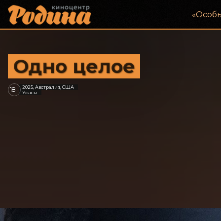
«‎Особ
Одно целое
2025, Австралия, США
18
+
Ужасы