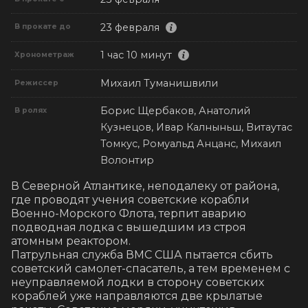
23 февраля
В прокате до
1 час 10 минут
Хронометраж
Михаил Туманишвили
Режиссер
Борис Щербаков, Анатолий
В ролях
Кузнецов, Ивар Калныньш, Витаутас
Томкус, Ромуальд Анцанс, Михаил
Волонтир
В Северной Атлантике, неподалеку от района, 
где проводят учения советские корабли 
Военно-Морского Флота, терпит аварию 
подводная лодка с вышедшим из строя 
атомным реактором.

Патрульная служба ВМС США пытается сбить 
советский самолет-спасатель, а тем временем с 
неуправляемой лодки в сторону советских 
кораблей уже направляются две крылатые 