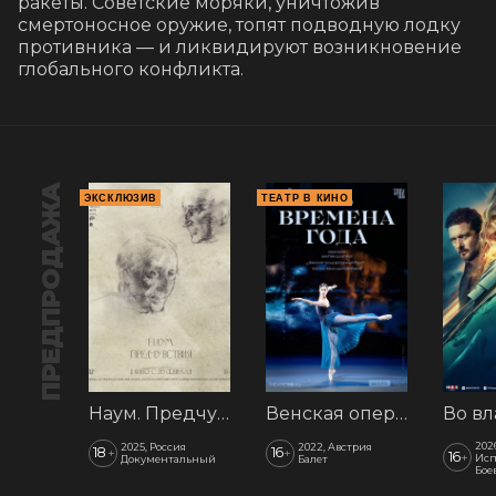
ракеты. Советские моряки, уничтожив 
смертоносное оружие, топят подводную лодку 
противника — и ликвидируют возникновение 
глобального конфликта.
ПРЕДПРОДАЖА
ЭКСКЛЮЗИВ
ТЕАТР В КИНО
Наум. Предчувствия
Венская опера: Времена года
202
2025, Россия
2022, Австрия
18
16
+
+
16
+
Исп
Документальный
Балет
Бое