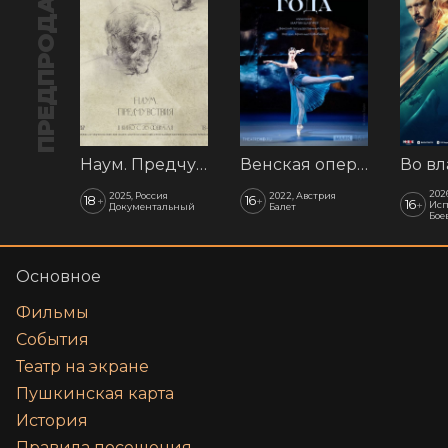
ПРЕДПРОДАЖА
Наум. Предчувствия
Венская опера: Времена года
202
2025, Россия
2022, Австрия
18
16
+
+
16
+
Исп
Документальный
Балет
Бое
Основное
Фильмы
События
Театр на экране
Пушкинская карта
История
Правила посещения