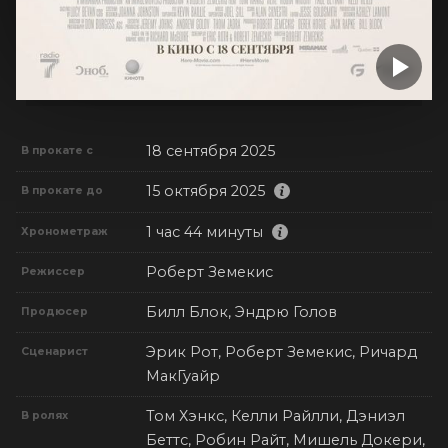
18 сентября 2025
В прокате с
15 октября 2025
В прокате до
1 час 44 минуты
Хронометраж
Роберт Земекис
Режиссер
Билл Блок, Эндрю Голов
Продюсер
Эрик Рот, Роберт Земекис, Ричард
Сценарист
МакГуайр
Том Хэнкс, Келли Райлли, Дэниэл
В ролях
Беттс, Робин Райт, Мишель Докери,