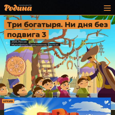
Три богатыря. Ни дня без
подвига 3
2026, Россия
6
+
Мультфильм, Приключения, Фэнтези
АРХИВ