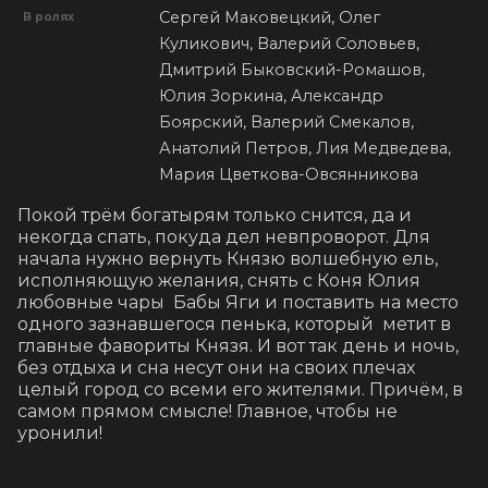
Сергей Маковецкий, Олег
В ролях
Куликович, Валерий Соловьев,
Дмитрий Быковский-Ромашов,
Юлия Зоркина, Александр
Боярский, Валерий Смекалов,
Анатолий Петров, Лия Медведева,
Мария Цветкова-Овсянникова
Покой трём богатырям только снится, да и 
некогда спать, покуда дел невпроворот. Для 
начала нужно вернуть Князю волшебную ель, 
исполняющую желания, снять с Коня Юлия 
любовные чары  Бабы Яги и поставить на место 
одного зазнавшегося пенька, который  метит в 
главные фавориты Князя. И вот так день и ночь, 
без отдыха и сна несут они на своих плечах 
целый город со всеми его жителями. Причём, в 
самом прямом смысле! Главное, чтобы не 
уронили!