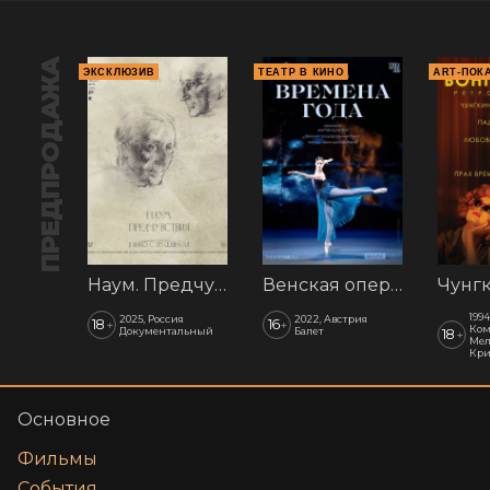
ПРЕДПРОДАЖА
ЭКСКЛЮЗИВ
ТЕАТР В КИНО
ART-ПОК
Наум. Предчувствия
Венская опера: Времена года
1994
2025, Россия
2022, Австрия
18
16
+
+
Ком
Документальный
Балет
18
+
Мел
Кр
Основное
Фильмы
События