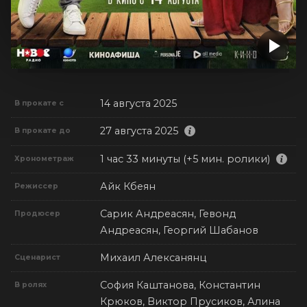
14 августа 2025
В прокате с
27 августа 2025
В прокате до
1 час 33 минуты (+5 мин. ролики)
Хронометраж
Айк Кбеян
Режиссер
Сарик Андреасян, Гевонд
Продюсер
Андреасян, Георгий Шабанов
Михаил Алексанянц
Сценарист
София Каштанова, Константин
В ролях
Крюков, Виктор Прусиков, Алина