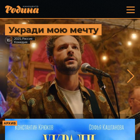
Укради мою мечту
2025, Россия
16
+
Комедия
АРХИВ