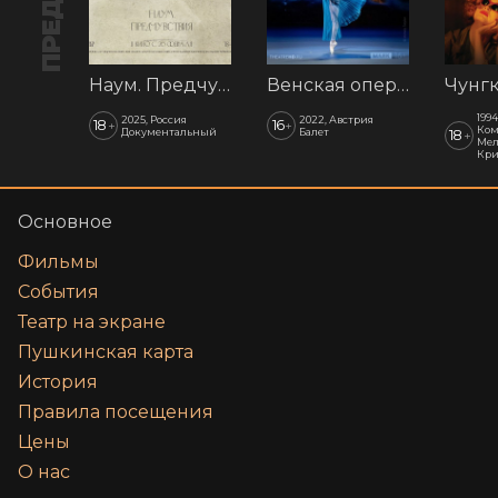
Наум. Предчувствия
Венская опера: Времена года
1994
2025, Россия
2022, Австрия
18
16
+
+
Ком
Документальный
Балет
18
+
Мел
Кр
Основное
Фильмы
События
Театр на экране
Пушкинская карта
История
Правила посещения
Цены
О нас