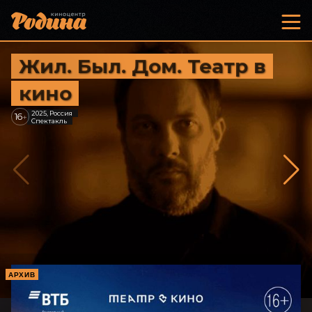
Жил. Был. Дом. Театр в
кино
2025, Россия
16
+
Спектакль
АРХИВ