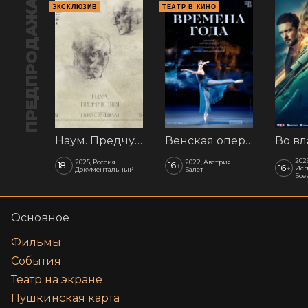
ПРЕДПРОДАЖА
ЭКСКЛЮЗИВ
ТЕАТР В КИНО
Наум. Предчувствия
Венская опера: Времена года
202
2025, Россия
2022, Австрия
18
16
+
+
16
+
Исп
Документальный
Балет
Бое
Основное
Фильмы
События
Театр на экране
Пушкинская карта