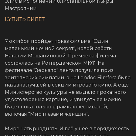
Элис в исполнении блистательной Кьяры
Мастроянни.
КУПИТЬ БИЛЕТ
7 октября пройдет показ фильма "Один
маленький ночной секрет", новой работы
Наталии Мещаниновой. Премьера фильма
состоялась на Роттердамском МКФ. На
фестивале "Зеркало" лента получила приз
зрительских симпатий, а на Lendoc Filmfest была
названа лучшей в секции игрового кино. А еще
Министерство культуры не выдало прокатного
удостоверения картине, и увидеть ее можно
будет пока только в рамках фестивалей,
включая "Мир глазами женщин".
Мире четырнадцать. И всё у нее в порядке: есть
мама, отчим, есть маленькая сестра, есть